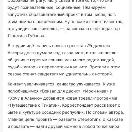
Сохраним интригу. Могу сказать только то, что они
будут познавательные, социальные. Планируем
запустить образовательный проект в том числе, но с
этим немного повременим. Чуть позже станет известно,
что увидит наш зритель», — рассказала шеф-редактор
Людмила Губаева.
В студии идёт запись нового проекта «Æндæхтæ».
Авторы долго думали над названием, и только после
общения с героями поняли, как много рядом людей,
судьбы которых переплетены как нити. Зрители в этом
сезоне станут свидетелями удивительных историй.
Контент увеличивается, качество улучшается. К уже
полюбившимся «Вокзал для двоих», «Ирон нива» и
«Хочу в Аланию» добавится новая тревел-программа
«Путешествие с Тинатин». Корреспондент расскажет о
быте и культуре соседних республик. По словам автора,
главная цель проекта — развеять стереотипы о Кавказе
и показать — найти друзей можно в любой точке мира.