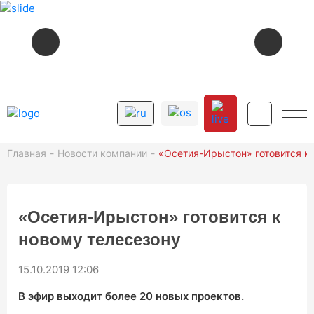
СЕЙЧАС В ЭФИРЕ
01:42
ЙÆ РÆСТÆГЫЛ (ПОВТОР)
12+
Главная
Новости компании
«Осетия-Ирыстон» готовится к
СМОТРИТЕ ДАЛЕЕ
12+
06:00
УТРО. НОВОСТИ
«Осетия-Ирыстон» готовится к
12+
06:05
ДОБРОЕ УТРО, ОСЕТИЯ!
новому телесезону
12+
06:45
МУЗЫКÆ
15.10.2019 12:06
12+
01:50
НОВОСТИ (ПОВТОР)
В эфир выходит более 20 новых проектов.