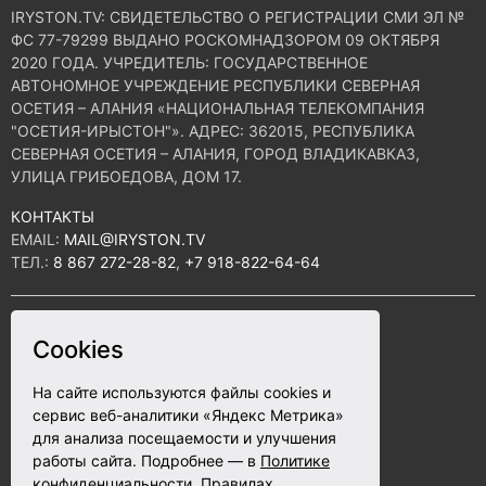
IRYSTON.TV: CВИДЕТЕЛЬСТВО О РЕГИСТРАЦИИ СМИ ЭЛ №
ФС 77-79299 ВЫДАНО РОСКОМНАДЗОРОМ 09 ОКТЯБРЯ
2020 ГОДА. УЧРЕДИТЕЛЬ: ГОСУДАРСТВЕННОЕ
АВТОНОМНОЕ УЧРЕЖДЕНИЕ РЕСПУБЛИКИ СЕВЕРНАЯ
ОСЕТИЯ – АЛАНИЯ «НАЦИОНАЛЬНАЯ ТЕЛЕКОМПАНИЯ
"ОСЕТИЯ-ИРЫСТОН"». АДРЕС: 362015, РЕСПУБЛИКА
СЕВЕРНАЯ ОСЕТИЯ – АЛАНИЯ, ГОРОД ВЛАДИКАВКАЗ,
УЛИЦА ГРИБОЕДОВА, ДОМ 17.
КОНТАКТЫ
EMAIL:
MAIL@IRYSTON.TV
ТЕЛ.:
8 867 272-28-82
,
+7 918-822-64-64
ПОЛИТИКА КОНФИДЕНЦИАЛЬНОСТИ
Cookies
СОГЛАСИЕ НА ОБРАБОТКУ ПЕРСОНАЛЬНЫХ ДАННЫХ
12+
ЙÆ РÆСТÆГЫЛ (ПОВТОР)
На сайте используются файлы cookies и
ПРАВИЛА ИСПОЛЬЗОВАНИЯ ФАЙЛОВ COOKIE
сервис веб-аналитики «Яндекс Метрика»
для анализа посещаемости и улучшения
ПОЛЬЗОВАТЕЛЬСКОЕ СОГЛАШЕНИЕ
работы сайта. Подробнее — в
Политике
конфиденциальности
,
Правилах