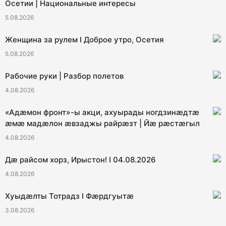
Осетии | Национальные интересы
5.08.2026
Женщина за рулем I Доброе утро, Осетия
5.08.2026
Рабочие руки | Разбор полетов
4.08.2026
«Адæмон фронт»-ы акци, ахуырады ногдзинæдтæ
æмæ мадæлон æвзаджы райрæзт | Йæ рæстæгыл
4.08.2026
Дæ райсом хорз, Ирыстон! I 04.08.2026
4.08.2026
Хуыдæлты Тотрадз I Фæрдгуытæ
3.08.2026