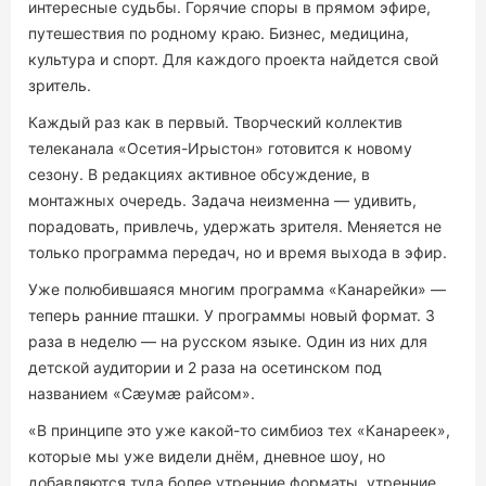
интересные судьбы. Горячие споры в прямом эфире,
путешествия по родному краю. Бизнес, медицина,
культура и спорт. Для каждого проекта найдется свой
зритель.
Каждый раз как в первый. Творческий коллектив
телеканала «Осетия-Ирыстон» готовится к новому
сезону. В редакциях активное обсуждение, в
монтажных очередь. Задача неизменна — удивить,
порадовать, привлечь, удержать зрителя. Меняется не
только программа передач, но и время выхода в эфир.
Уже полюбившаяся многим программа «Канарейки» —
теперь ранние пташки. У программы новый формат. 3
раза в неделю — на русском языке. Один из них для
детской аудитории и 2 раза на осетинском под
названием «Сæумæ райсом».
«В принципе это уже какой-то симбиоз тех «Канареек»,
которые мы уже видели днём, дневное шоу, но
добавляются туда более утренние форматы, утренние