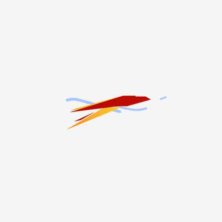
кæны, сæ хъуыдытæм йæ хъус æрдары. Ирбег æй фидарæй зон
ысгæнджытæ куы нæ уа, уæд ницы бакæндзынæ. Хиуылхæцт
ууæлтæй аразгæ у æнтыстджын куыст, уый у йæ нысатуан йæ 
г ма у бинонты хистæр, куысты фæстæ йын удæнцой хæссын
т нæу, у стыр зæрдæйы хицау. Нымад у Советон Цæдисы æм
туг радта 75 хатты. Куыстмæ уарзондзинады, дæсныдзинад
ыздæр дохтыр анестезиолог-реаниматологæн стыр аргъ кæнын
СЛЕДУЮЩИЙ МАТЕРИАЛ
Хетæгкаты Къостайы хæдзар – музейы уыд