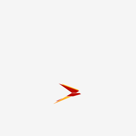
фæдыл æмбырд
“Доброе сердце”-йы
сарӕзтой спортивон-
ирхӕфсӕн мадзал
сывӕллӕттӕн
7.08.2026 19:11
7.08.2026 19:07
Дзанайты Барис амыдта
Сергей Меняйло сарӕзта
зынгсирвӕзтытæй
ӕмбырд мӕр
тæссаг афоны фæдыл
фæхуыздæр кæныны
æмбырд
фарстаты фӕдыл