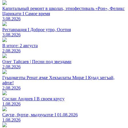
Капитальный ремонт в школах, этнофестиваль «Рон», Феликс
Царикати I Самое время
3.08.2026
Реставрация I Доброе утро, Осетия
3.08.2026
В итоге: 2 августа
2.08.2026
Олег Тайсаев | Песни под звездами
2.08.2026
Гуыцмӕзты Ренат ӕмӕ Хекъилаты Мирӕ I Куыд зӕгъай,
афтӕ!
2.08.2026
Сослан Андиев I В своем кругу
1.08.2026
Саутӕ, буртӕ, мыдхуызтӕ I 01.08.2026
1.08.2026