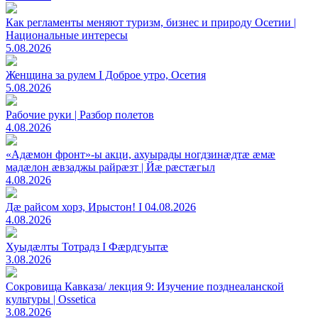
Как регламенты меняют туризм, бизнес и природу Осетии |
Национальные интересы
5.08.2026
Женщина за рулем I Доброе утро, Осетия
5.08.2026
Рабочие руки | Разбор полетов
4.08.2026
«Адæмон фронт»-ы акци, ахуырады ногдзинæдтæ æмæ
мадæлон æвзаджы райрæзт | Йæ рæстæгыл
4.08.2026
Дæ райсом хорз, Ирыстон! I 04.08.2026
4.08.2026
Хуыдæлты Тотрадз I Фæрдгуытæ
3.08.2026
Сокровища Кавказа/ лекция 9: Изучение позднеаланской
культуры | Ossetica
3.08.2026