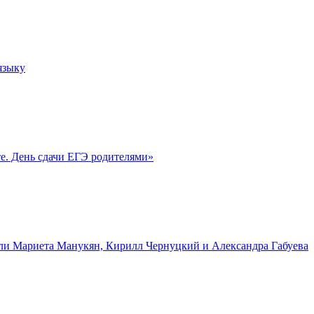
языку
е. День сдачи ЕГЭ родителями»
и Мариета Манукян, Кирилл Чернуцкий и Александра Габуева