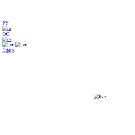
РУ
ОС
Эфир