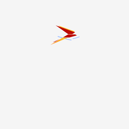
#ЖКХ
#Здоровье
#Интервью
#Криминал
#Культура
#Наука
#Образование
#Общество
#Политика
#Производство
#Происшествия
#СВО
#Сельское хозяйство
#Спорт