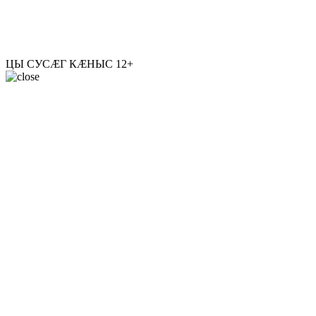
ЦЫ СУСÆГ КÆНЫС
12+