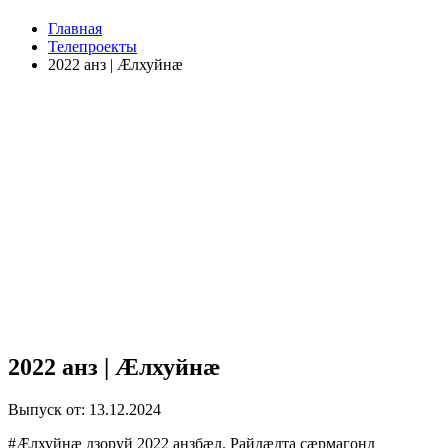
Главная
Телепроекты
2022 анз | Æлхуйнæ
2022 анз | Æлхуйнæ
Выпуск от: 13.12.2024
#Æлхуйнæ дзоруй 2022 анзбæл. Райдӕдта сӕрмагонд