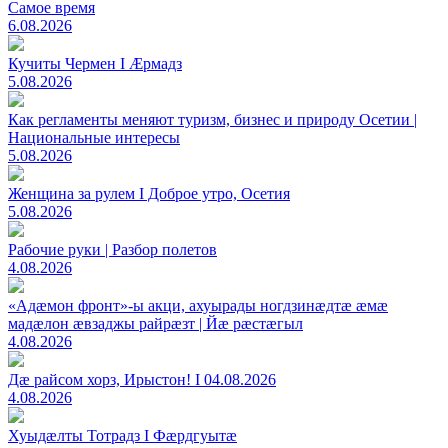
Самое время
6.08.2026
Кучиты Чермен I Æрмадз
5.08.2026
Как регламенты меняют туризм, бизнес и природу Осетии |
Национальные интересы
5.08.2026
Женщина за рулем I Доброе утро, Осетия
5.08.2026
Рабочие руки | Разбор полетов
4.08.2026
«Адæмон фронт»-ы акци, ахуырады ногдзинæдтæ æмæ
мадæлон æвзаджы райрæзт | Йæ рæстæгыл
4.08.2026
Дæ райсом хорз, Ирыстон! I 04.08.2026
4.08.2026
Хуыдæлты Тотрадз I Фæрдгуытæ