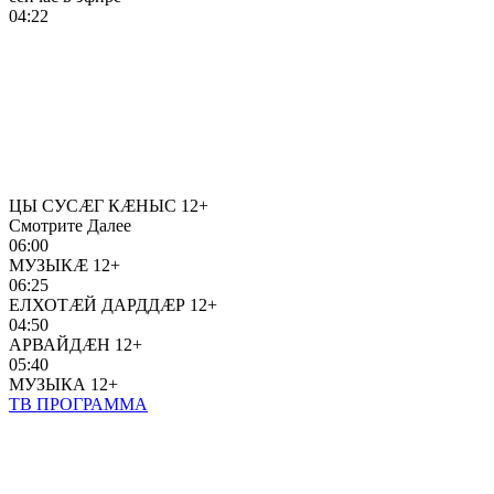
04:22
ЦЫ СУСÆГ КÆНЫС
12+
Смотрите Далее
06:00
МУЗЫКÆ
12+
06:25
ЕЛХОТÆЙ ДАРДДÆР
12+
04:50
АРВАЙДÆН
12+
05:40
МУЗЫКА
12+
ТВ ПРОГРАММА