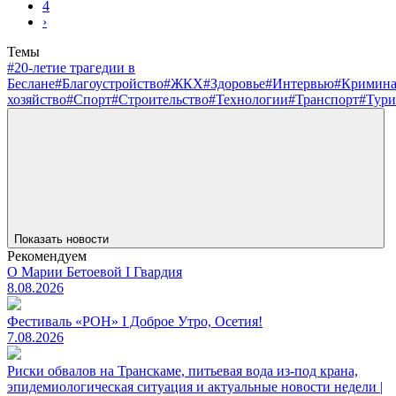
4
›
Темы
#20-летие трагедии в
Беслане
#Благоустройство
#ЖКХ
#Здоровье
#Интервью
#Кримин
хозяйство
#Спорт
#Строительство
#Технологии
#Транспорт
#Тури
Показать новости
Рекомендуем
О Марии Бетоевой I Гвардия
8.08.2026
Фестиваль «РОН» I Доброе Утро, Осетия!
7.08.2026
Риски обвалов на Транскаме, питьевая вода из-под крана,
эпидемиологическая ситуация и актуальные новости недели |