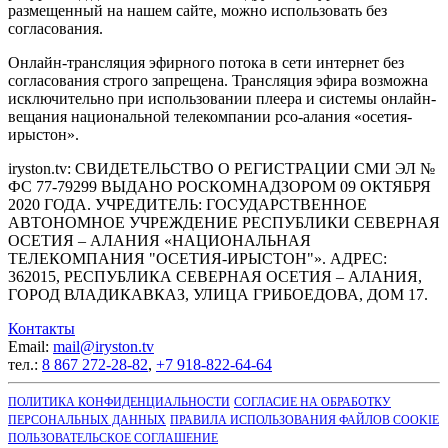
размещенный на нашем сайте, можно использовать без
согласования.
Онлайн-трансляция эфирного потока в сети интернет без
согласования строго запрещена. Трансляция эфира возможна
исключительно при использовании плеера и системы онлайн-
вещания национальной телекомпании рсо-алания «осетия-
ирыстон».
iryston.tv: CВИДЕТЕЛЬСТВО О РЕГИСТРАЦИИ СМИ ЭЛ №
ФС 77-79299 ВЫДАНО РОСКОМНАДЗОРОМ 09 ОКТЯБРЯ
2020 ГОДА. УЧРЕДИТЕЛЬ: ГОСУДАРСТВЕННОЕ
АВТОНОМНОЕ УЧРЕЖДЕНИЕ РЕСПУБЛИКИ СЕВЕРНАЯ
ОСЕТИЯ – АЛАНИЯ «НАЦИОНАЛЬНАЯ
ТЕЛЕКОМПАНИЯ "ОСЕТИЯ-ИРЫСТОН"». АДРЕС:
362015, РЕСПУБЛИКА СЕВЕРНАЯ ОСЕТИЯ – АЛАНИЯ,
ГОРОД ВЛАДИКАВКАЗ, УЛИЦА ГРИБОЕДОВА, ДОМ 17.
Контакты
Email:
mail@iryston.tv
тел.:
8 867 272-28-82
,
+7 918-822-64-64
ПОЛИТИКА КОНФИДЕНЦИАЛЬНОСТИ
СОГЛАСИЕ НА ОБРАБОТКУ
ПЕРСОНАЛЬНЫХ ДАННЫХ
ПРАВИЛА ИСПОЛЬЗОВАНИЯ ФАЙЛОВ COOKIE
ПОЛЬЗОВАТЕЛЬСКОЕ СОГЛАШЕНИЕ