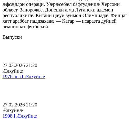
ӕфсӕддон операци. Уæрæсебæл бафтудæнцæ Херсони
облæст, Запорожье, Донецки æма Лугански адæмон
республикитæ. Китайи цӕуй зуймон Олимпиадæ. Фиццаг
хатт араббаг паддзахадæ — Катар — исаразта дуйней
чемпионат футболӕй.
Выпуски
27.03.2026 21:20
Æлхуйнæ
1976 анз I Æлхуйнæ
27.02.2026 21:20
Æлхуйнæ
1998 I Æлхуйнæ