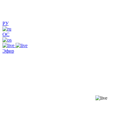
РУ
ОС
Эфир