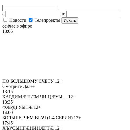
с
по
Новости
Телепроекты
Искать
сейчас в эфире
13:05
ПО БОЛЬШОМУ СЧЕТУ
12+
Смотрите Далее
13:15
КАРДИМÆ НÆМ ЧИ ЦÆУЫ…
12+
13:35
ФÆРДГУЫТÆ
12+
14:00
БОЛЬШЕ, ЧЕМ ВРАЧ (1-4 СЕРИЯ)
12+
17:45
ХЪУСЫНГÆНИНÆГТÆ
12+