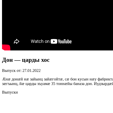
Дон — царды хос
Выпуск от: 27.01.2022
Æнæ донæй нæ зайынц зайæгойтæ, сæ бон кусын нæу фабрикт
зæгъынц, йæ царды хъуамæ 35 тоннæйы баназа дон. Иудзырдӕ
Выпуски