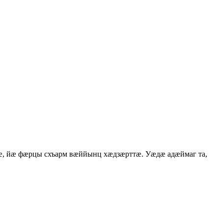
æ, йæ фæрцы схъарм вæййынц хæдзæрттæ. Уæдæ адæймаг та,