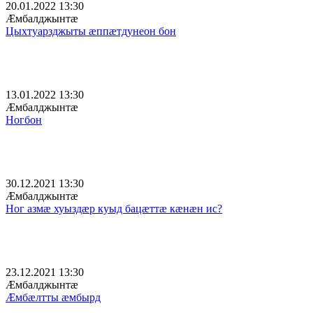
20.01.2022 13:30
Æмбалджынтæ
Цыхтуарзджыты æппæтдунеон бон
13.01.2022 13:30
Æмбалджынтæ
Ногбон
30.12.2021 13:30
Æмбалджынтæ
Ног азмæ хуыздæр куыд бацæттæ кæнæн ис?
23.12.2021 13:30
Æмбалджынтæ
Æмбæлтты æмбырд