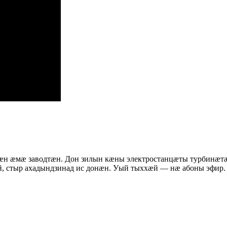
æн æмæ заводтæн. Дон зилын кæны электростанцæты турбинæт
й, стыр ахадындзинад ис донæн. Уый тыххæй — нæ абоны эфир.