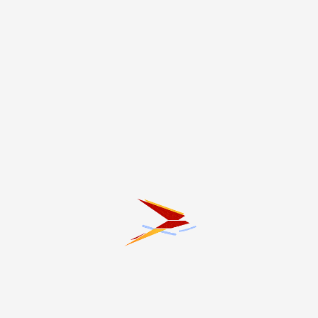
27.04.2025 13:00
Липома, атерома и
гигрома I Медикум
«
‹
2
3
4
5
›
»
Темы
#20-летие трагедии в Беслане
#Благоустройство
#ЖКХ
#Здоровье