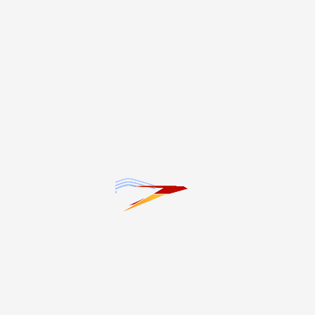
1
2
3
4
›
»
Темы
#20-летие трагедии в Беслане
#Благоустройство
#ЖКХ
#Здоровье
#Интервью
#Криминал
#Культура