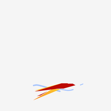
22:10
11.12.2024 21:20
ПЕРЕДАЧА
ентра спортивной
Чемпион «Hardcore Fighting
 РСО-Алания Мурат Гасиев
Championship» Алан Абаев 