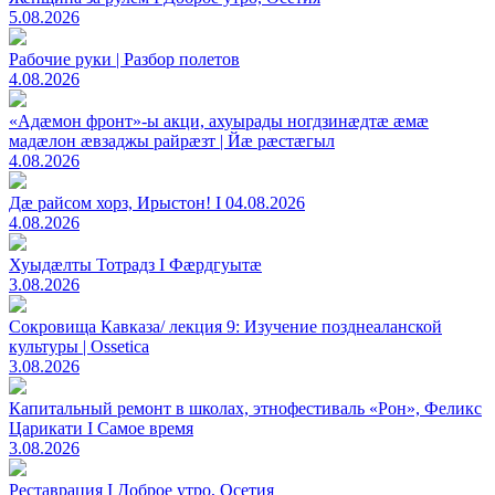
5.08.2026
Рабочие руки | Разбор полетов
4.08.2026
«Адæмон фронт»-ы акци, ахуырады ногдзинæдтæ æмæ
мадæлон æвзаджы райрæзт | Йæ рæстæгыл
4.08.2026
Дæ райсом хорз, Ирыстон! I 04.08.2026
4.08.2026
Хуыдæлты Тотрадз I Фæрдгуытæ
3.08.2026
Сокровища Кавказа/ лекция 9: Изучение позднеаланской
культуры | Ossetica
3.08.2026
Капитальный ремонт в школах, этнофестиваль «Рон», Феликс
Царикати I Самое время
3.08.2026
Реставрация I Доброе утро, Осетия