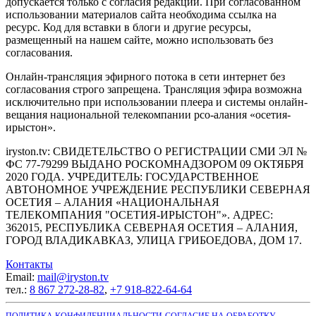
допускается только с согласия редакции. При согласованном
использовании материалов сайта необходима ссылка на
ресурс. Код для вставки в блоги и другие ресурсы,
размещенный на нашем сайте, можно использовать без
согласования.
Онлайн-трансляция эфирного потока в сети интернет без
согласования строго запрещена. Трансляция эфира возможна
исключительно при использовании плеера и системы онлайн-
вещания национальной телекомпании рсо-алания «осетия-
ирыстон».
iryston.tv: CВИДЕТЕЛЬСТВО О РЕГИСТРАЦИИ СМИ ЭЛ №
ФС 77-79299 ВЫДАНО РОСКОМНАДЗОРОМ 09 ОКТЯБРЯ
2020 ГОДА. УЧРЕДИТЕЛЬ: ГОСУДАРСТВЕННОЕ
АВТОНОМНОЕ УЧРЕЖДЕНИЕ РЕСПУБЛИКИ СЕВЕРНАЯ
ОСЕТИЯ – АЛАНИЯ «НАЦИОНАЛЬНАЯ
ТЕЛЕКОМПАНИЯ "ОСЕТИЯ-ИРЫСТОН"». АДРЕС:
362015, РЕСПУБЛИКА СЕВЕРНАЯ ОСЕТИЯ – АЛАНИЯ,
ГОРОД ВЛАДИКАВКАЗ, УЛИЦА ГРИБОЕДОВА, ДОМ 17.
Контакты
Email:
mail@iryston.tv
тел.:
8 867 272-28-82
,
+7 918-822-64-64
ПОЛИТИКА КОНФИДЕНЦИАЛЬНОСТИ
СОГЛАСИЕ НА ОБРАБОТКУ