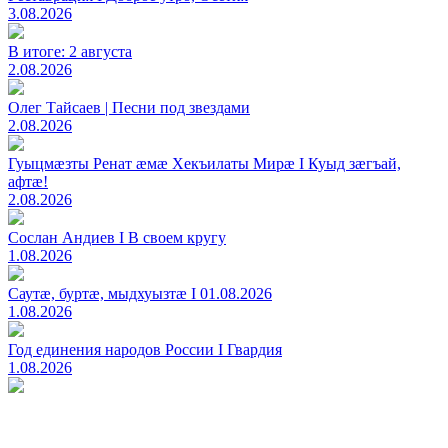
3.08.2026
В итоге: 2 августа
2.08.2026
Олег Тайсаев | Песни под звездами
2.08.2026
Гуыцмӕзты Ренат ӕмӕ Хекъилаты Мирӕ I Куыд зӕгъай,
афтӕ!
2.08.2026
Сослан Андиев I В своем кругу
1.08.2026
Саутӕ, буртӕ, мыдхуызтӕ I 01.08.2026
1.08.2026
Год единения народов России I Гвардия
1.08.2026