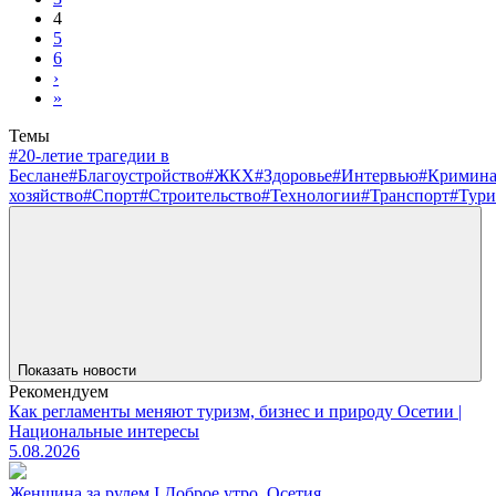
4
5
6
›
»
Темы
#20-летие трагедии в
Беслане
#Благоустройство
#ЖКХ
#Здоровье
#Интервью
#Кримин
хозяйство
#Спорт
#Строительство
#Технологии
#Транспорт
#Тури
Показать новости
Рекомендуем
Как регламенты меняют туризм, бизнес и природу Осетии |
Национальные интересы
5.08.2026
Женщина за рулем I Доброе утро, Осетия