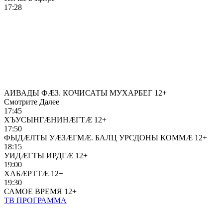
17:28
АИВАДЫ ФÆЗ. КОЧИСАТЫ МУХАРБЕГ
12+
Смотрите Далее
17:45
ХЪУСЫНГÆНИНÆГТÆ
12+
17:50
ФЫДÆЛТЫ УÆЗÆГМÆ. БАЛЦ УРСДОНЫ КОММÆ
12+
18:15
УИДÆГТЫ ИРДГÆ
12+
19:00
ХАБÆРТТÆ
12+
19:30
САМОЕ ВРЕМЯ
12+
ТВ ПРОГРАММА