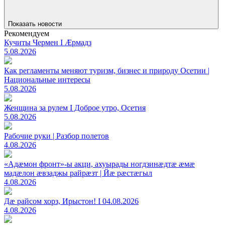
Показать новости
Рекомендуем
Кучиты Чермен I Æрмадз
5.08.2026
Как регламенты меняют туризм, бизнес и природу Осетии |
Национальные интересы
5.08.2026
Женщина за рулем I Доброе утро, Осетия
5.08.2026
Рабочие руки | Разбор полетов
4.08.2026
«Адæмон фронт»-ы акци, ахуырады ногдзинæдтæ æмæ
мадæлон æвзаджы райрæзт | Йæ рæстæгыл
4.08.2026
Дæ райсом хорз, Ирыстон! I 04.08.2026
4.08.2026