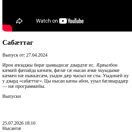
Сабæттаг
Выпуск от: 27.04.2024
Ирон æвзаджы бирæ цымыдисаг дзырдтæ ис. Æрвылбон
кæмæй фæпайда кæнæм, фæлæ сæ нысан æмæ хъуыдымæ
кæмæн нæ ныккæсæм, уыдон дæр чысыл не сты. Уыдонæй иу
у дзырд «сабæттаг». Цы нысан кæны абон, ууыл бæлвырддæр
— нæ программæйы.
Выпуски
25.07.2026 18:10
Нысантæ