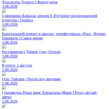
Хуыдæлты Тотрадз I Фæрдгуытæ
3.08.2026
Сокровища Кавказа/ лекция 9: Изучение позднеаланской
культуры | Ossetica
3.08.2026
Капитальный ремонт в школах, этнофестиваль «Рон», Феликс
Царикати I Самое время
3.08.2026
Реставрация I Доброе утро, Осетия
3.08.2026
В итоге: 2 августа
2.08.2026
Олег Тайсаев | Песни под звездами
2.08.2026
Гуыцмӕзты Ренат ӕмӕ Хекъилаты Мирӕ I Куыд зӕгъай,
афтӕ!
2.08.2026