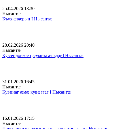
25.04.2026 18:30
Нысантæ
Къух æвæрын I Нысантæ
28.02.2026 20:40
Нысантæ
Кувæндонмæ цæуыны æгъдау | Нысантæ
31.01.2026 16:45
Нысантæ
Кувинаг æмæ кувæггаг I Нысантæ
16.01.2026 17:15
Нысантæ
Цæхх æмæ кæрдзынмæ цы зондахаст уыд I Нысантæ