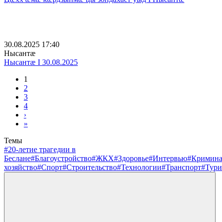
30.08.2025 17:40
Нысантæ
Нысантæ I 30.08.2025
1
2
3
4
›
»
Темы
#20-летие трагедии в
Беслане
#Благоустройство
#ЖКХ
#Здоровье
#Интервью
#Кримин
хозяйство
#Спорт
#Строительство
#Технологии
#Транспорт
#Тури