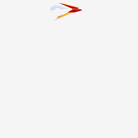
«
‹
55
56
57
58
›
»
Темы
#20-летие трагедии в Беслане
#Благоустройство
#ЖКХ
#Здоровье
#Интервью
#Криминал
#Культура
#Наука