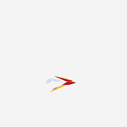
Будайты Милуся
1
2
3
4
›
»
Темы
#20-летие трагедии в Беслане
#Благоустройство
#ЖКХ
#Здоровье
#Интервью
#Криминал