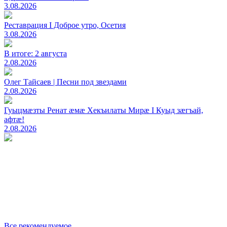
3.08.2026
Реставрация I Доброе утро, Осетия
3.08.2026
В итоге: 2 августа
2.08.2026
Олег Тайсаев | Песни под звездами
2.08.2026
Гуыцмӕзты Ренат ӕмӕ Хекъилаты Мирӕ I Куыд зӕгъай,
афтӕ!
2.08.2026
Все рекомендуемое