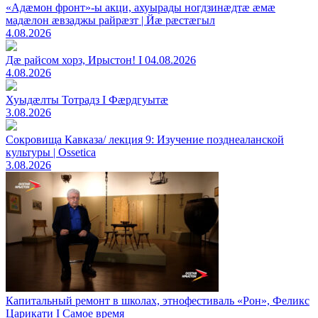
«Адæмон фронт»-ы акци, ахуырады ногдзинæдтæ æмæ
мадæлон æвзаджы райрæзт | Йæ рæстæгыл
4.08.2026
Дæ райсом хорз, Ирыстон! I 04.08.2026
4.08.2026
Хуыдæлты Тотрадз I Фæрдгуытæ
3.08.2026
Сокровища Кавказа/ лекция 9: Изучение позднеаланской
культуры | Ossetica
3.08.2026
Капитальный ремонт в школах, этнофестиваль «Рон», Феликс
Царикати I Самое время