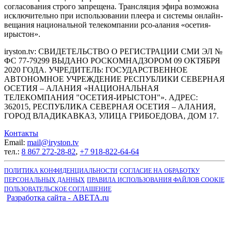
согласования строго запрещена. Трансляция эфира возможна
исключительно при использовании плеера и системы онлайн-
вещания национальной телекомпании рсо-алания «осетия-
ирыстон».
iryston.tv: CВИДЕТЕЛЬСТВО О РЕГИСТРАЦИИ СМИ ЭЛ №
ФС 77-79299 ВЫДАНО РОСКОМНАДЗОРОМ 09 ОКТЯБРЯ
2020 ГОДА. УЧРЕДИТЕЛЬ: ГОСУДАРСТВЕННОЕ
АВТОНОМНОЕ УЧРЕЖДЕНИЕ РЕСПУБЛИКИ СЕВЕРНАЯ
ОСЕТИЯ – АЛАНИЯ «НАЦИОНАЛЬНАЯ
ТЕЛЕКОМПАНИЯ "ОСЕТИЯ-ИРЫСТОН"». АДРЕС:
362015, РЕСПУБЛИКА СЕВЕРНАЯ ОСЕТИЯ – АЛАНИЯ,
ГОРОД ВЛАДИКАВКАЗ, УЛИЦА ГРИБОЕДОВА, ДОМ 17.
Контакты
Email:
mail@iryston.tv
тел.:
8 867 272-28-82
,
+7 918-822-64-64
ПОЛИТИКА КОНФИДЕНЦИАЛЬНОСТИ
СОГЛАСИЕ НА ОБРАБОТКУ
ПЕРСОНАЛЬНЫХ ДАННЫХ
ПРАВИЛА ИСПОЛЬЗОВАНИЯ ФАЙЛОВ COOKIE
ПОЛЬЗОВАТЕЛЬСКОЕ СОГЛАШЕНИЕ
Разработка сайта - ABETA.ru