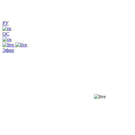
РУ
ОС
Эфир