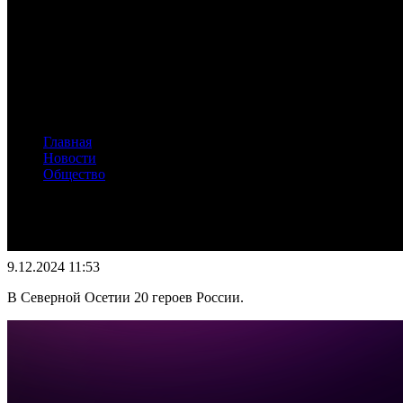
Главная
Новости
Общество
Ко Дню Героя Отечества в Доме офицеров провели памят
Ко Дню Героя Отечества в Доме офицер
9.12.2024 11:53
В Северной Осетии 20 героев России.