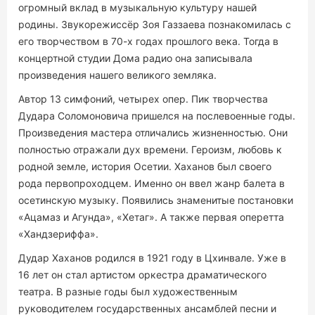
огромный вклад в музыкальную культуру нашей
родины. Звукорежиссёр Зоя Газзаева познакомилась с
его творчеством в 70-х годах прошлого века. Тогда в
концертной студии Дома радио она записывала
произведения нашего великого земляка.
Автор 13 симфоний, четырех опер. Пик творчества
Дудара Соломоновича пришелся на послевоенные годы.
Произведения мастера отличались жизненностью. Они
полностью отражали дух времени. Героизм, любовь к
родной земле, история Осетии. Хаханов был своего
рода первопроходцем. Именно он ввел жанр балета в
осетинскую музыку. Появились знаменитые постановки
«Ацамаз и Агунда», «Хетаг». А также первая оперетта
«Хандзериффа».
Дудар Хаханов родился в 1921 году в Цхинвале. Уже в
16 лет он стал артистом оркестра драматического
театра. В разные годы был художественным
руководителем государственных ансамблей песни и