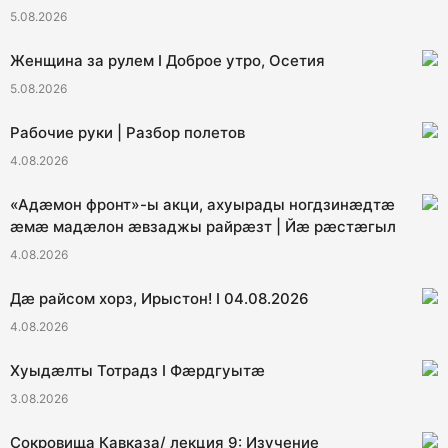
5.08.2026
Женщина за рулем I Доброе утро, Осетия
5.08.2026
Рабочие руки | Разбор полетов
4.08.2026
«Адæмон фронт»-ы акци, ахуырады ногдзинæдтæ
æмæ мадæлон æвзаджы райрæзт | Йæ рæстæгыл
4.08.2026
Дæ райсом хорз, Ирыстон! I 04.08.2026
4.08.2026
Хуыдæлты Тотрадз I Фæрдгуытæ
3.08.2026
Сокровища Кавказа/ лекция 9: Изучение