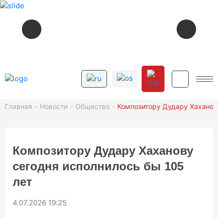
СЕЙЧАС В ЭФИРЕ
21:44
ЖИЗНЬ, СТАВШАЯ ЛЕГЕНДОЙ
12+
Главная
Новости
Общество
Композитору Дудару Хаханову
СМОТРИТЕ ДАЛЕЕ
16+
22:00
ВЫЖИТЬ НЕЛЬЗЯ ПОГИБНУТЬ
Композитору Дудару Хаханову
12+
23:15
ДОРОГОЙ МИЛОСЕРДИЯ
сегодня исполнилось бы 105
ТВ ПРОГРАММА
лет
4.07.2026 19:25