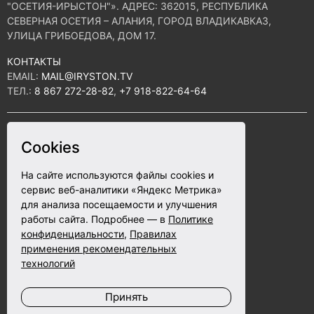
"ОСЕТИЯ-ИРЫСТОН"». АДРЕС: 362015, РЕСПУБЛИКА
СЕВЕРНАЯ ОСЕТИЯ – АЛАНИЯ, ГОРОД ВЛАДИКАВКАЗ,
УЛИЦА ГРИБОЕДОВА, ДОМ 17.
КОНТАКТЫ
EMAIL:
MAIL@IRYSTON.TV
ТЕЛ.:
8 867 272-28-82
,
+7 918-822-64-64
ПОЛИТИКА КОНФИДЕНЦИАЛЬНОСТИ
Cookies
СОГЛАСИЕ НА ОБРАБОТКУ ПЕРСОНАЛЬНЫХ ДАННЫХ
На сайте используются файлы cookies и
ПРАВИЛА ИСПОЛЬЗОВАНИЯ ФАЙЛОВ COOKIE
сервис веб-аналитики «Яндекс Метрика»
для анализа посещаемости и улучшения
ПОЛЬЗОВАТЕЛЬСКОЕ СОГЛАШЕНИЕ
работы сайта. Подробнее — в
Политике
конфиденциальности
,
Правилах
Разработка сайта - ABETA.ru
применения рекомендательных
технологий
Принять
12+
ЖИЗНЬ, СТАВШАЯ ЛЕГЕНДОЙ