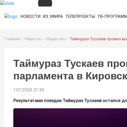
НОВОСТИ
ИЗ ЭФИРА
ТЕЛЕПРОЕКТЫ
ТВ-ПРОГРАМ
СЕЙЧАС В ЭФИРЕ
10:22
ТРОПАМИ АЛАНИИ
12+
Главная
Новости
Общество
Таймураз Тускаев провел вы
СМОТРИТЕ ДАЛЕЕ
Таймураз Тускаев пр
12+
10:40
КУВÆГ ИР
парламента в Кировс
12+
11:00
ПАМЯТЬ СЕРДЦА
12+
11:30
ДАРГАВС. ГОРОД МЕРТВЫХ
1.07.2026 21:36
12+
11:50
КАДРЫ
Результатами поездки Таймураз Тускаев остался д
12+
13:00
ХАБÆРТТÆ
ТВ ПРОГРАММА