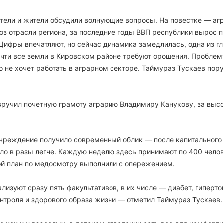
тели и жители обсудили волнующие вопросы. На повестке — аг
з отрасли региона, за последние годы ВВП республики вырос п
Цифры впечатляют, но сейчас динамика замедлилась, одна из г
очти все земли в Кировском районе требуют орошения. Проблем
не хочет работать в аграрном секторе. Таймураз Тускаев пор
ручил почетную грамоту аграрию Владимиру Канукову, за выс
учреждение получило современный облик — после капитального
ло в разы легче. Каждую неделю здесь принимают по 400 челов
й план по медосмотру выполнили с опережением.
изуют сразу пять факультативов, в их числе — диабет, гиперто
нтроля и здорового образа жизни — отметил Таймураз Тускаев.