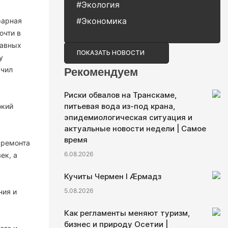
#Экология
#Экономика
рарная
очти в
лавных
ПОКАЗАТЬ НОВОСТИ
у
учил
Рекомендуем
Риски обвалов на Транскаме,
питьевая вода из-под крана,
окий
эпидемиологическая ситуация и
актуальные новости недели | Самое
время
 ремонта
6.08.2026
ек, а
Кучиты Чермен I Æрмадз
5.08.2026
ния и
Как регламенты меняют туризм,
бизнес и природу Осетии |