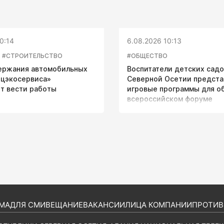
0:14
6.08.2026 10:13
#СТРОИТЕЛЬСТВО
#ОБЩЕСТВО
ержания автомобильных
Воспитатели детских сад
ецэкосервиса»
Северной Осетии предста
т вести работы
игровые программы для о
всероссийском форуме
МА
ДЛЯ СМИ
ВЕЩАНИЕ
ВАКАНСИИ
ЛИЦА КОМПАНИИ
ПРОТИВ