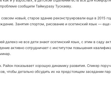
 как и у взрослых, в детском отделении есть все для комфортн
 проблеме сообщили Таймуразу Тускаеву.
, совсем новый, старое здание реконструировали еще в 2015 год
еждение. Занятия спортом, рисование и осетинский язык — еще
й далеко не все дети знают осетинский язык, с этим в саду ак
дение активно сотрудничает с институтом повышения квалифика
минар.
н. Район показывает хорошую динамику развития. Спикер поруч
в, чтобы детально обсудить их на предстоящем заседании пар