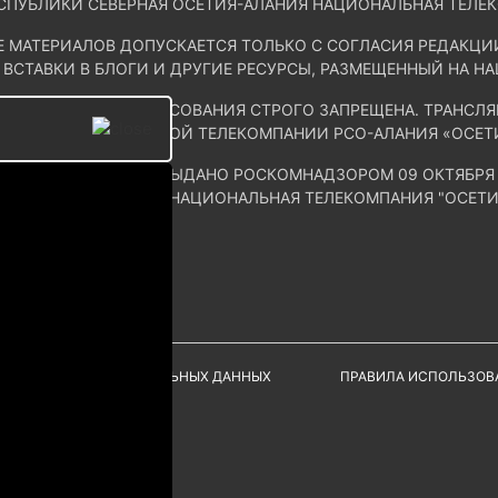
СПУБЛИКИ СЕВЕРНАЯ ОСЕТИЯ-АЛАНИЯ НАЦИОНАЛЬНАЯ ТЕЛЕ
Е МАТЕРИАЛОВ ДОПУСКАЕТСЯ ТОЛЬКО С СОГЛАСИЯ РЕДАКЦ
 ВСТАВКИ В БЛОГИ И ДРУГИЕ РЕСУРСЫ, РАЗМЕЩЕННЫЙ НА Н
ИНТЕРНЕТ БЕЗ СОГЛАСОВАНИЯ СТРОГО ЗАПРЕЩЕНА. ТРАНС
ЩАНИЯ НАЦИОНАЛЬНОЙ ТЕЛЕКОМПАНИИ РСО-АЛАНИЯ «ОСЕТ
И ЭЛ № ФС 77-79299 ВЫДАНО РОСКОМНАДЗОРОМ 09 ОКТЯБРЯ 
ОСЕТИЯ – АЛАНИЯ «НАЦИОНАЛЬНАЯ ТЕЛЕКОМПАНИЯ "ОСЕТИЯ-
РИБОЕДОВА, ДОМ 17.
А ОБРАБОТКУ ПЕРСОНАЛЬНЫХ ДАННЫХ
ПРАВИЛА ИСПОЛЬЗОВ