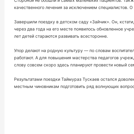
Стороной не обошли и самых маленьких пациентов. Также
качественного лечения за исключением специалистов. О
Завершили поездку в детском саду «Зайчик». Он, кстати
через два года на его месте появилось обновленное учр
лет детей стараются развивать всесторонне.
Упор делают на родную культуру — по словам воспитателе
работают. А для повышения мастерства педагогов учреж
слову совсем скоро здесь планируют провести новый се
Результатами поездки Таймураз Тускаев остался доволе
местным чиновникам подготовить ряд волнующих вопросо