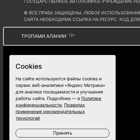
ГОСУДАРСТВЕННОЕ АВТОНОМНОЕ УЧРЕЖДЕНИЕ РЕ
© ВСЕ ПРАВА ЗАЩИЩЕНЫ. ЛЮБОЕ ИСПОЛЬЗОВАНИ
САЙТА НЕОБХОДИМА ССЫЛКА НА РЕСУРС. КОД ДЛЯ
ОНЛАЙН-ТРАНСЛЯЦИЯ ЭФИРНОГО ПОТОКА В СЕТИ 
12+
ТРОПАМИ АЛАНИИ
ИСПОЛЬЗОВАНИИ ПЛЕЕРА И СИСТЕМЫ ОНЛАЙН-ВЕ
IRYSTON.TV: CВИДЕТЕЛЬСТВО О РЕГИСТРАЦИИ СМ
АВТОНОМНОЕ УЧРЕЖДЕНИЕ РЕСПУБЛИКИ СЕВЕРНАЯ 
ОСЕТИЯ – АЛАНИЯ, ГОРОД ВЛАДИКАВКАЗ, УЛИЦА Г
Cookies
КОНТАКТЫ
На сайте используются файлы cookies и
EMAIL:
MAIL@IRYSTON.TV
сервис веб-аналитики «Яндекс Метрика»
ТЕЛ.:
8 867 272-28-82
,
+7 918-822-64-64
для анализа посещаемости и улучшения
работы сайта. Подробнее — в
Политике
конфиденциальности
,
Правилах
ПОЛИТИКА КОНФИДЕНЦИАЛЬНОСТИ
СОГЛАСИЕ Н
применения рекомендательных
технологий
Принять