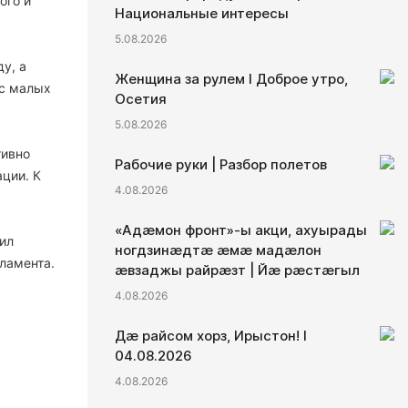
ого и
Национальные интересы
5.08.2026
у, а
Женщина за рулем I Доброе утро,
 с малых
Осетия
5.08.2026
тивно
Рабочие руки | Разбор полетов
ции. К
4.08.2026
«Адæмон фронт»-ы акци, ахуырады
ил
ногдзинæдтæ æмæ мадæлон
ламента.
æвзаджы райрæзт | Йæ рæстæгыл
4.08.2026
Дæ райсом хорз, Ирыстон! I
04.08.2026
4.08.2026