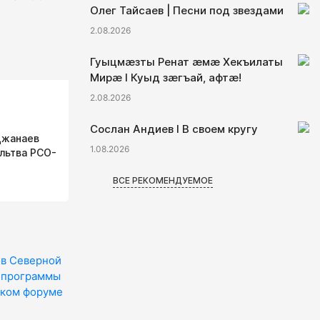
Олег Тайсаев | Песни под звездами
2.08.2026
Гуыцмӕзты Ренат ӕмӕ Хекъилаты
Мирӕ I Куыд зӕгъай, афтӕ!
2.08.2026
Сослан Андиев I В своем кругу
Джанаев
1.08.2026
льтва РСО-
ВСЕ РЕКОМЕНДУЕМОЕ