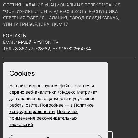
ОСЕТИЯ – АЛАНИЯ «НАЦИОНАЛЬНАЯ ТЕЛЕКОМПАНИЯ
"ОСЕТИЯ-ИРЫСТОН"». АДРЕС: 362015, РЕСПУБЛИКА
СЕВЕРНАЯ ОСЕТИЯ – АЛАНИЯ, ГОРОД ВЛАДИКАВКАЗ,
УЛИЦА ГРИБОЕДОВА, ДОМ 17.
КОНТАКТЫ
EMAIL:
MAIL@IRYSTON.TV
ТЕЛ.:
8 867 272-28-82
,
+7 918-822-64-64
ПОЛИТИКА КОНФИДЕНЦИАЛЬНОСТИ
Cookies
СОГЛАСИЕ НА ОБРАБОТКУ ПЕРСОНАЛЬНЫХ ДАННЫХ
На сайте используются файлы cookies и
ПРАВИЛА ИСПОЛЬЗОВАНИЯ ФАЙЛОВ COOKIE
сервис веб-аналитики «Яндекс Метрика»
для анализа посещаемости и улучшения
ПОЛЬЗОВАТЕЛЬСКОЕ СОГЛАШЕНИЕ
работы сайта. Подробнее — в
Политике
конфиденциальности
,
Правилах
Разработка сайта - ABETA.ru
применения рекомендательных
технологий