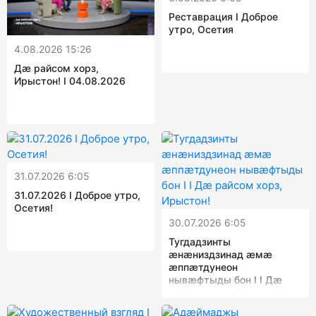
Реставрация I Доброе
утро, Осетия
4.08.2026 15:26
Дæ райсом хорз,
Ирыстон! I 04.08.2026
31.07.2026 6:05
31.07.2026 I Доброе утро,
Осетия!
30.07.2026 6:05
Тугдадзинты
ӕнӕниздзинад ӕмӕ
ӕппӕтдунеон
нывӕфтыды бон I I Дæ
райсом хорз, Ирыстон!