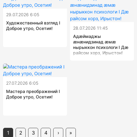
29.07.2026 6:05
Художественный взгляд I
28.07.2026 11:45
Доброе утро, Осетия!
Адæймаджы
æнæнидзинад æмæ
нырыккон психологи I Дæ
райсом хорз, Ирыстон!
27.07.2026 6:05
Мастера преображений I
Доброе утро, Осетия!
1
2
3
4
›
»