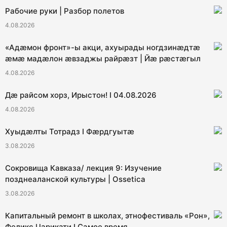
Рабочие руки | Разбор полетов
4.08.2026
«Адæмон фронт»-ы акци, ахуырады ногдзинæдтæ
æмæ мадæлон æвзаджы райрæзт | Йæ рæстæгыл
4.08.2026
Дæ райсом хорз, Ирыстон! I 04.08.2026
4.08.2026
Хуыдæлты Тотрадз I Фæрдгуытæ
3.08.2026
Сокровища Кавказа/ лекция 9: Изучение
позднеаланской культуры | Ossetica
3.08.2026
Капитальный ремонт в школах, этнофестиваль «Рон»,
Феликс Царикати I Самое время