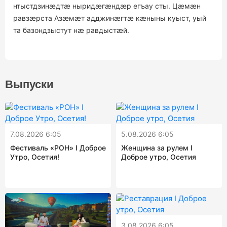
нтыстдзинӕдтӕ ныридӕгӕндӕр егъау сты. Цӕмӕн
равзӕрста Азӕмӕт адджинӕгтӕ кӕныны куыст, уый
та базондзыстут нӕ равдыстӕй.
Выпуски
7.08.2026 6:05
5.08.2026 6:05
Фестиваль «РОН» I Доброе
Женщина за рулем I
Утро, Осетия!
Доброе утро, Осетия
3.08.2026 6:05