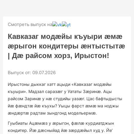
12+
19:00
НОВОСТИ
ТВ ПРОГРАММА
Смотреть выпуск на
Кавказаг модæйы къуыри æмæ
æрыгон кондитеры æнтыстытæ
| Дæ райсом хорз, Ирыстон!
Выпуск от: 09.07.2026
Ирыстоны дыккаг хатт ацыди «Кавказаг модæйы
къуыри». Мадзал саразæг у Уататы Зæринæ. Ацы
райсом Заринӕ у нӕ студийы уазӕг. Цас бафтыдысты
йӕ фӕндтӕ йӕ къухы? Уыцы фарст ӕмӕ ма ноджы
ӕндӕртӕ радтам зындгонд модельермӕ.
Гуыбиаты Ацæмæз у ӕрыгон, фӕлӕ курдиатджын
кондитер. Йӕ дӕсныйад йӕ зӕрдӕйыл худ у. Йе’