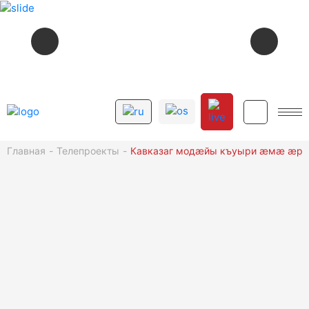
СЕЙЧАС В ЭФИРЕ
16:55
БОЛЬШЕ, ЧЕМ ВРАЧ (1-4 СЕРИЯ)
12+
Главная
Телепроекты
Кавказаг модæйы къуыри æмæ æрыг
СМОТРИТЕ ДАЛЕЕ
12+
17:45
ХЪУСЫНГÆНИНÆГТÆ
12+
17:50
ГВАРДИЯ
12+
18:25
ГРОЗДЬЯ ЖИЗНИ
12+
18:45
ИСТОРИЯ В КАДРЕ