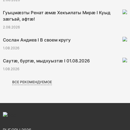
Гуыцмӕзты Ренат ӕмӕ Хекъилаты Мирӕ I Куыд
зӕгъай, афтӕ!
2.08.2026
Сослан Андиев I В своем кругу
1.08.2026
Саутӕ, буртӕ, мыдхуызтӕ I 01.08.2026
1.08.2026
ВСЕ РЕКОМЕНДУЕМОЕ