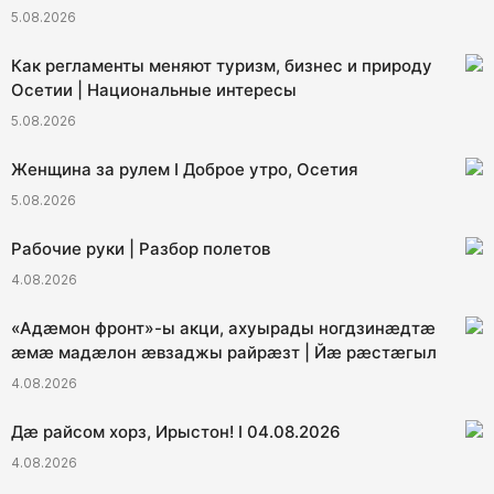
5.08.2026
Как регламенты меняют туризм, бизнес и природу
Осетии | Национальные интересы
5.08.2026
Женщина за рулем I Доброе утро, Осетия
5.08.2026
Рабочие руки | Разбор полетов
4.08.2026
«Адæмон фронт»-ы акци, ахуырады ногдзинæдтæ
æмæ мадæлон æвзаджы райрæзт | Йæ рæстæгыл
4.08.2026
Дæ райсом хорз, Ирыстон! I 04.08.2026
4.08.2026