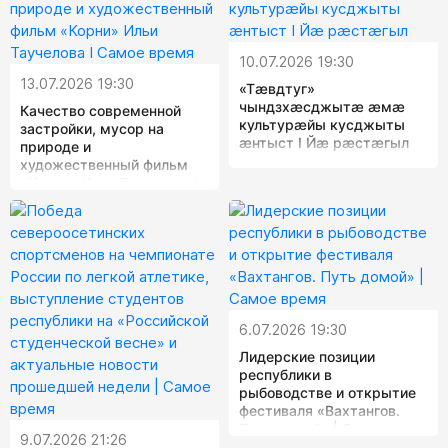
10.07.2026 19:30
13.07.2026 19:30
«Тæвдтуг»
чындзхæсджытæ æмæ
Качество современной
культурæйы кусджыты
застройки, мусор на
æнтыст I Йæ рæстæгыл
природе и
художественный фильм
«Корни» Ильи Таучелова I
Самое время
6.07.2026 19:30
Лидерские позиции
республики в
рыбоводстве и открытие
фестиваля «Вахтангов.
Путь домой» | Самое
9.07.2026 21:26
время