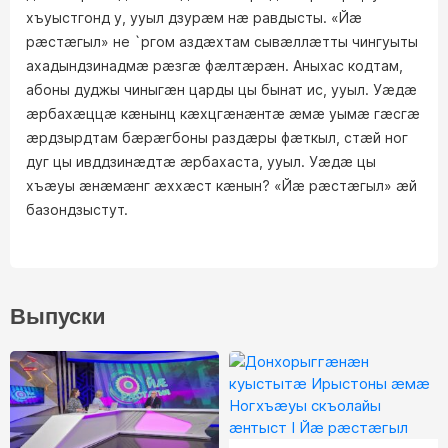
хъуыстгонд у, ууыл дзурæм нæ равдысты. «Йæ
рæстæгыл» не `ргом аздæхтам сывæллæтты чингуыты
ахадындзинадмæ рæзгæ фæлтæрæн. Аныхас кодтам,
абоны дуджы чиныгæн царды цы бынат ис, ууыл. Уæдæ
æрбахæццæ кæнынц кæхцгæнæнтæ æмæ уымæ гæсгæ
æрдзырдтам бæрæгбоны раздæры фæткыл, стæй ног
дуг цы ивддзинæдтæ æрбахаста, ууыл. Уæдæ цы
хъæуы æнæмæнг æххæст кæнын? «Йæ рæстæгыл» æй
базондзыстут.
Выпуски