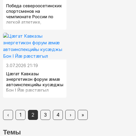
Победа североосетинских
спортсменов на
чемпионате России по
легкой атлетике,
выступление студентов
республики на
«Российской студенческой
весне» и актуальные
новости прошедшей
недели | Самое время
3.07.2026 21:19
Цæгат Кавказы
энергетикон форум æмæ
автоинспекцийы кусæджы
Бон I Йæ рæстæгыл
‹
1
2
3
4
›
»
Темы