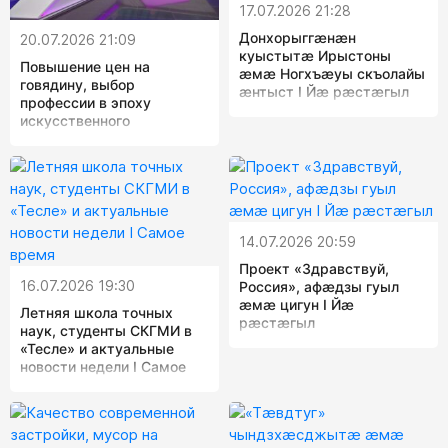
17.07.2026 21:28
Донхорыггæнæн
20.07.2026 21:09
куыстытæ Ирыстоны
Повышение цен на
æмæ Ногхъæуы скъолайы
говядину, выбор
æнтыст I Йæ рæстæгыл
профессии в эпоху
искусственного
интеллекта и
североосетинские борцы
на первенстве Европы I
Самое время
14.07.2026 20:59
Проект «Здравствуй,
16.07.2026 19:30
Россия», афæдзы гуыл
æмæ цигун I Йæ
Летняя школа точных
рæстæгыл
наук, студенты СКГМИ в
«Тесле» и актуальные
новости недели I Самое
время