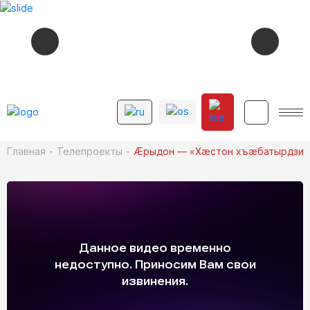
СЕЙЧАС В ЭФИРЕ
15:53
МУЗЫКÆ
12+
Главная
Телепроекты
Æрыдон — «Хæстон хъæбатырдзин
СМОТРИТЕ ДАЛЕЕ
12+
16:00
НОВОСТИ
12+
16:15
АИВАДЫ ФÆЗ. КОЧИСАТЫ МУХАРБЕГ
12+
17:45
ХЪУСЫНГÆНИНÆГТÆ
ФЫДÆЛТЫ УÆЗÆГМÆ. БАЛЦ УРСДОНЫ
17:50
12+
КОММÆ