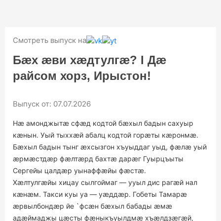
АККОРДЫ МЫСЛЕЙ. К. ГАЗАЕВА "КАК ОН
19:20
12+
ЛГАЛ ЕЕ МУЖУ"
Смотреть выпуск на
ТВ ПРОГРАММА
Бæх æви хæдтулгæ? I Дæ
райсом хорз, Ирыстон!
Выпуск от: 07.07.2026
Нæ амонджытæ сфæд кодтой бæхыл бадын сахуыр
кæнын. Уый тыххæй абалц кодтой горæты кæронмæ.
Бæхыл бадын тынг æхсызгон хъуыддаг уыд, фæлæ уый
æрмæстдæр фæлтæрд бахтæ дарæг Гуырцъыты
Сергейы цалдæр уынаффæйы фæстæ.
Хæлтулгæйы хицау сылгоймаг — ууыл дис рагæй нал
кæнæм. Такси куы уа — уæддæр. Гобеты Тамарæ
æрвылбондæр йе `фсæн бæхыл бабады æмæ
адæймаджы цæсты фæныкъуылдмæ хъæлдзæгæй,