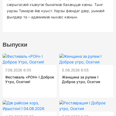
сæрыгасæй хъæугæ бынатмæ бахæццæ кæны. Тынг
уарзы Тамарæ йæ куыст. Уарзы фæндаг дæр, уымæй
фылдæр та – адæмимæ ныхæс кæнын.
Выпуски
7.08.2026 6:05
5.08.2026 6:05
Фестиваль «РОН» I Доброе
Женщина за рулем I
Утро, Осетия!
Доброе утро, Осетия