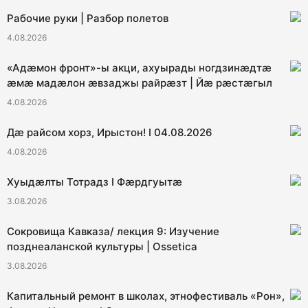
Рабочие руки | Разбор полетов
4.08.2026
«Адæмон фронт»-ы акци, ахуырады ногдзинæдтæ
æмæ мадæлон æвзаджы райрæзт | Йæ рæстæгыл
4.08.2026
Дæ райсом хорз, Ирыстон! I 04.08.2026
4.08.2026
Хуыдæлты Тотрадз I Фæрдгуытæ
3.08.2026
Сокровища Кавказа/ лекция 9: Изучение
позднеаланской культуры | Ossetica
3.08.2026
Капитальный ремонт в школах, этнофестиваль «Рон»,