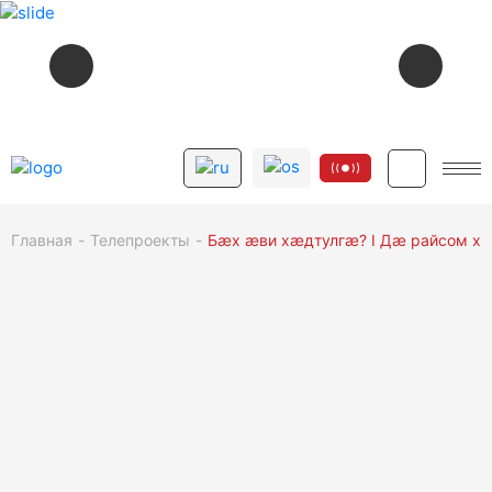
СЕЙЧАС В ЭФИРЕ
НА ВСЕ ВРЕМЕНА. ИЗМАИЛ БУРНАЦЕВ
15:03
12+
Главная
Телепроекты
Бæх æви хæдтулгæ? I Дæ райсом хо
СМОТРИТЕ ДАЛЕЕ
12+
15:15
ДАР БОЖИЙ (1-3 СЕРИЯ)
12+
17:45
ХЪУСЫНГÆНИНÆГТÆ
16+
17:50
ДАР БОЖИЙ (4 СЕРИЯ)
12+
18:40
ОБРАТНО В КАНИ