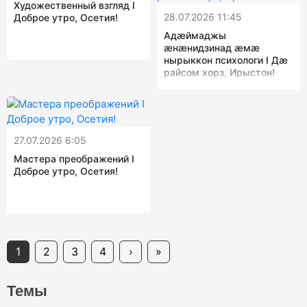
Художественный взгляд I
28.07.2026 11:45
Доброе утро, Осетия!
Адæймаджы
æнæнидзинад æмæ
нырыккон психологи I Дæ
райсом хорз, Ирыстон!
27.07.2026 6:05
Мастера преображений I
Доброе утро, Осетия!
1
2
3
4
›
»
Темы