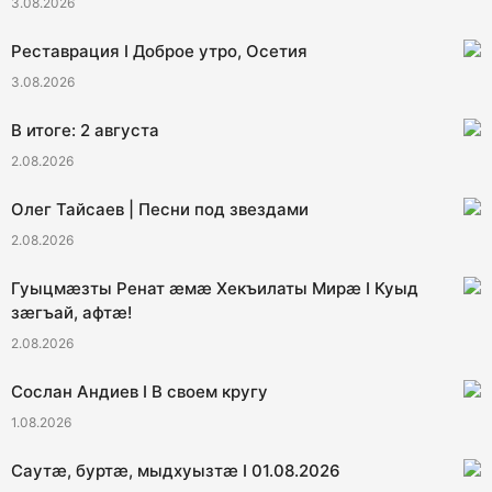
3.08.2026
Реставрация I Доброе утро, Осетия
3.08.2026
В итоге: 2 августа
2.08.2026
Олег Тайсаев | Песни под звездами
2.08.2026
Гуыцмӕзты Ренат ӕмӕ Хекъилаты Мирӕ I Куыд
зӕгъай, афтӕ!
2.08.2026
Сослан Андиев I В своем кругу
1.08.2026
Саутӕ, буртӕ, мыдхуызтӕ I 01.08.2026