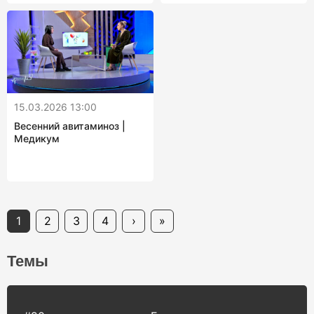
15.03.2026 13:00
Весенний авитаминоз |
Медикум
1
2
3
4
›
»
Темы