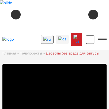
СЕЙЧАС В ЭФИРЕ
07:42
ДÆ РАЙСОМ ХОРЗ, ИРЫСТОН!
12+
Главная
Телепроекты
Десерты без вреда для фигуры
СМОТРИТЕ ДАЛЕЕ
12+
07:45
МУЗЫКÆ
12+
08:00
УТРО. НОВОСТИ
12+
08:05
ДÆ РАЙСОМ ХОРЗ, ИРЫСТОН!
12+
08:45
МУЗЫКÆ