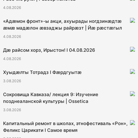
4.08.2026
«Адæмон фронт»-ы акци, ахуырады ногдзинæдтæ
æмæ мадæлон æвзаджы райрæзт | Йæ рæстæгыл
4.08.2026
Дæ райсом хорз, Ирыстон! I 04.08.2026
4.08.2026
Хуыдæлты Тотрадз I Фæрдгуытæ
3.08.2026
Сокровища Кавказа/ лекция 9: Изучение
позднеаланской культуры | Ossetica
3.08.2026
Капитальный ремонт в школах, этнофестиваль «Рон»,
Феликс Царикати I Самое время