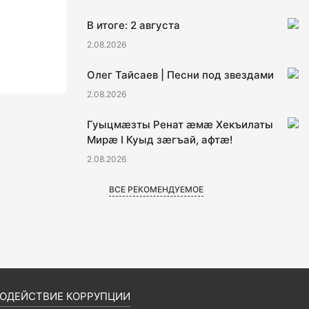
В итоге: 2 августа
2.08.2026
Олег Тайсаев | Песни под звездами
2.08.2026
Гуыцмӕзты Ренат ӕмӕ Хекъилаты
Мирӕ I Куыд зӕгъай, афтӕ!
2.08.2026
ВСЕ РЕКОМЕНДУЕМОЕ
ОДЕЙСТВИЕ КОРРУПЦИИ