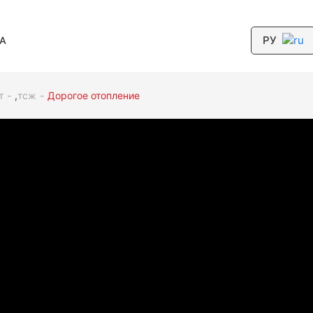
РУ
А
т
,
тсж
Дорогое отопление