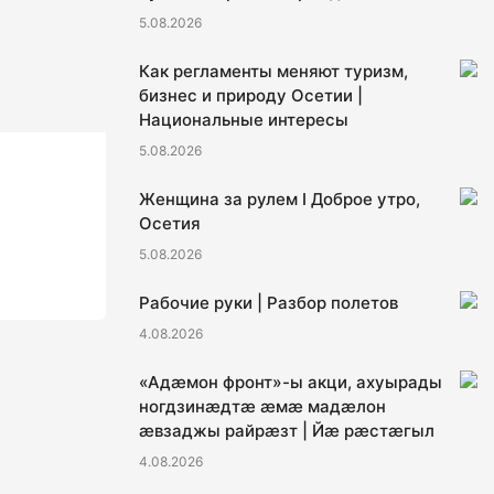
5.08.2026
Как регламенты меняют туризм,
бизнес и природу Осетии |
Национальные интересы
5.08.2026
Женщина за рулем I Доброе утро,
Осетия
5.08.2026
Рабочие руки | Разбор полетов
4.08.2026
«Адæмон фронт»-ы акци, ахуырады
ногдзинæдтæ æмæ мадæлон
æвзаджы райрæзт | Йæ рæстæгыл
4.08.2026