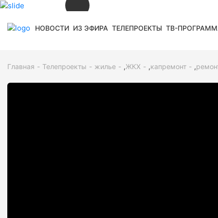
НОВОСТИ
ИЗ ЭФИРА
ТЕЛЕПРОЕКТЫ
ТВ-ПРОГРАММ
СЕЙЧАС В ЭФИРЕ
12:30
КАДРЫ
12+
Главная
Телепроекты
жилье
,
ЖКХ
,
капремонт
,
ремон
СМОТРИТЕ ДАЛЕЕ
12+
13:00
ХАБÆРТТÆ
12+
13:15
КАСАЕВ. ДИАЛОГИ
12+
14:15
В ПОИСКАХ АСУТОВ
12+
15:20
МУЗЫКÆ
12+
16:00
НОВОСТИ
ТВ ПРОГРАММА