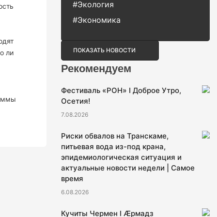
#Экология
ость
#Экономика
одят
ПОКАЗАТЬ НОВОСТИ
о ли
Рекомендуем
Фестиваль «РОН» I Доброе Утро,
раммы
Осетия!
7.08.2026
Риски обвалов на Транскаме,
питьевая вода из-под крана,
эпидемиологическая ситуация и
актуальные новости недели | Самое
время
6.08.2026
Кучиты Чермен I Æрмадз