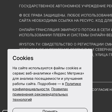
ГОСУДАРСТВЕННОЕ АВТОНОМНОЕ УЧРЕЖДЕНИЕ РЕ
© ВСЕ ПРАВА ЗАЩИЩЕНЫ. ЛЮБОЕ ИСПОЛЬЗОВАНИ
САЙТА НЕОБХОДИМА ССЫЛКА НА РЕСУРС. КОД ДЛЯ
ОНЛАЙН-ТРАНСЛЯЦИЯ ЭФИРНОГО ПОТОКА В СЕТИ 
ИСПОЛЬЗОВАНИИ ПЛЕЕРА И СИСТЕМЫ ОНЛАЙН-ВЕ
IRYSTON.TV: CВИДЕТЕЛЬСТВО О РЕГИСТРАЦИИ СМ
АВТОНОМНОЕ УЧРЕЖДЕНИЕ РЕСПУБЛИКИ СЕВЕРНАЯ 
ОСЕТИЯ – АЛАНИЯ, ГОРОД ВЛАДИКАВКАЗ, УЛИЦА Г
Cookies
КОНТАКТЫ
На сайте используются файлы cookies и
EMAIL:
MAIL@IRYSTON.TV
сервис веб-аналитики «Яндекс Метрика»
ТЕЛ.:
8 867 272-28-82
,
+7 918-822-64-64
для анализа посещаемости и улучшения
работы сайта. Подробнее — в
Политике
конфиденциальности
,
Правилах
ПОЛИТИКА КОНФИДЕНЦИАЛЬНОСТИ
СОГЛАСИЕ Н
применения рекомендательных
технологий
Принять