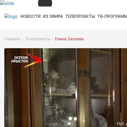
НОВОСТИ
ИЗ ЭФИРА
ТЕЛЕПРОЕКТЫ
ТВ-ПРОГРАМ
СЕЙЧАС В ЭФИРЕ
02:58
ХАБÆРТТÆ (ПОВТОР)
12+
Главная
Телепроекты
Елена Засеева
СМОТРИТЕ ДАЛЕЕ
12+
06:00
УТРО. НОВОСТИ
12+
06:05
ДÆ РАЙСОМ ХОРЗ, ИРЫСТОН!
12+
06:45
МУЗЫКÆ
НА ДАЛЬНЕЙ ЗАСТАВЕ (18-АЯ СЕРИЯ)
03:10
16+
12+
04:00
НОВОСТИ (ПОВТОР)