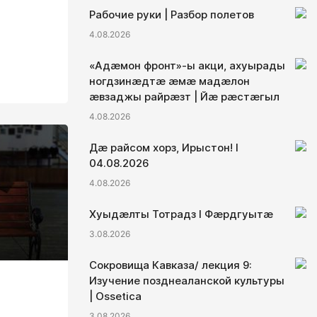
Рабочие руки | Разбор полетов
4.08.2026
«Адæмон фронт»-ы акци, ахуырады
ногдзинæдтæ æмæ мадæлон
æвзаджы райрæзт | Йæ рæстæгыл
4.08.2026
Дæ райсом хорз, Ирыстон! I
04.08.2026
4.08.2026
Хуыдæлты Тотрадз I Фæрдгуытæ
3.08.2026
Сокровища Кавказа/ лекция 9:
Изучение позднеаланской культуры
| Ossetica
3.08.2026