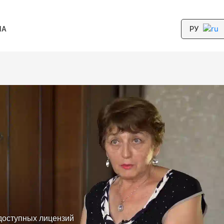
РУ
МА