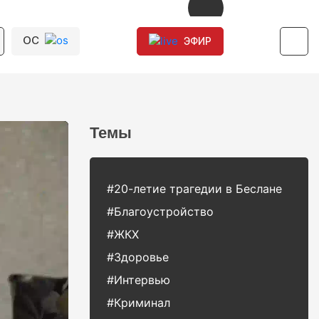
ОС
ЭФИР
Темы
#20-летие трагедии в Беслане
#Благоустройство
#ЖКХ
#Здоровье
#Интервью
#Криминал