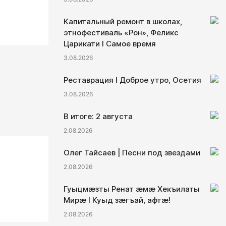
Капитальный ремонт в школах,
этнофестиваль «Рон», Феликс
Царикати I Самое время
3.08.2026
Реставрация I Доброе утро, Осетия
3.08.2026
В итоге: 2 августа
2.08.2026
Олег Тайсаев | Песни под звездами
2.08.2026
Гуыцмӕзты Ренат ӕмӕ Хекъилаты
Мирӕ I Куыд зӕгъай, афтӕ!
2.08.2026