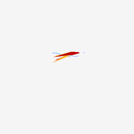
#20-летие трагедии в Беслане
#Благоустройство
#ЖКХ
#Здоровье
#Интервью
#Криминал
#Культура
#Наука
#Образование
#Общество
#Политика
#Производство