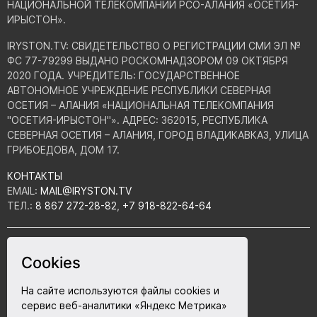
НАЦИОНАЛЬНОЙ ТЕЛЕКОМПАНИИ РСО-АЛАНИЯ «ОСЕТИЯ-
ИРЫСТОН».
IRYSTON.TV: CВИДЕТЕЛЬСТВО О РЕГИСТРАЦИИ СМИ ЭЛ №
ФС 77-79299 ВЫДАНО РОСКОМНАДЗОРОМ 09 ОКТЯБРЯ
2020 ГОДА. УЧРЕДИТЕЛЬ: ГОСУДАРСТВЕННОЕ
АВТОНОМНОЕ УЧРЕЖДЕНИЕ РЕСПУБЛИКИ СЕВЕРНАЯ
ОСЕТИЯ – АЛАНИЯ «НАЦИОНАЛЬНАЯ ТЕЛЕКОМПАНИЯ
"ОСЕТИЯ-ИРЫСТОН"». АДРЕС: 362015, РЕСПУБЛИКА
СЕВЕРНАЯ ОСЕТИЯ – АЛАНИЯ, ГОРОД ВЛАДИКАВКАЗ, УЛИЦА
ГРИБОЕДОВА, ДОМ 17.
КОНТАКТЫ
EMAIL:
MAIL@IRYSTON.TV
ТЕЛ.:
8 867 272-28-82
,
+7 918-822-64-64
ПОЛИТИКА КОНФИДЕНЦИАЛЬНОСТИ
Cookies
СОГЛАСИЕ НА ОБРАБОТКУ ПЕРСОНАЛЬНЫХ ДАННЫХ
12+
ГВАРДИЯ
На сайте используются файлы cookies и
ПРАВИЛА ИСПОЛЬЗОВАНИЯ ФАЙЛОВ COOKIE
сервис веб-аналитики «Яндекс Метрика»