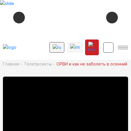
СЕЙЧАС В ЭФИРЕ
18:23
ГВАРДИЯ
12+
Главная
Телепроекты
ОРВИ и как не заболеть в осенний 
СМОТРИТЕ ДАЛЕЕ
12+
18:25
ГРОЗДЬЯ ЖИЗНИ
12+
18:45
ИСТОРИЯ В КАДРЕ
12+
19:00
НОВОСТИ
12+
19:20
ЖИЗНЬ, СТАВШАЯ ЛЕГЕНДОЙ