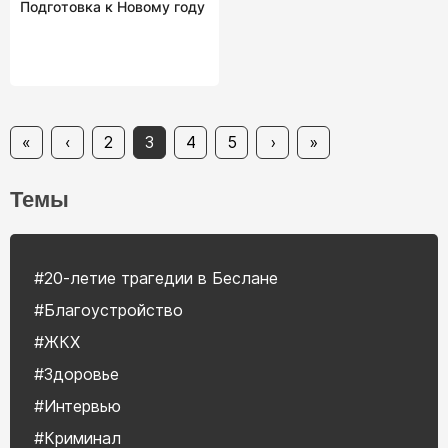
Подготовка к Новому году
«
‹
2
3
4
5
›
»
Темы
#20-летие трагедии в Беслане
#Благоустройство
#ЖКХ
#Здоровье
#Интервью
#Криминал