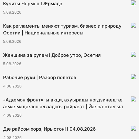
Кучиты Чермен I Æрмадз
5.08.2026
Как регламенты меняют туризм, бизнес и природу
Осетии | Национальные интересы
5.08.2026
Женщина за рулем I Доброе утро, Осетия
5.08.2026
Рабочие руки | Разбор полетов
4.08.2026
«Адæмон фронт»-ы акци, ахуырады ногдзинæдтæ
æмæ мадæлон æвзаджы райрæзт | Йæ рæстæгыл
4.08.2026
Дæ райсом хорз, Ирыстон! I 04.08.2026
4.08.2026