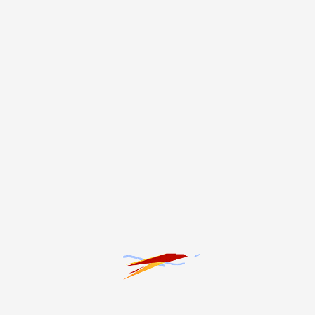
#ЖКХ
#Здоровье
#Интервью
#Криминал
#Культура
#Наука
#Образование
#Общество
#Политика
#Производство
#Происшествия
#СВО
#Сельское хозяйство
#Спорт