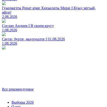
Гуыцмӕзты Ренат ӕмӕ Хекъилаты Мирӕ I Куыд зӕгъай,
афтӕ!
2.08.2026
Сослан Андиев I В своем кругу
1.08.2026
Саутӕ, буртӕ, мыдхуызтӕ I 01.08.2026
1.08.2026
Все рекомендуемое
Выборы 2026
О нас