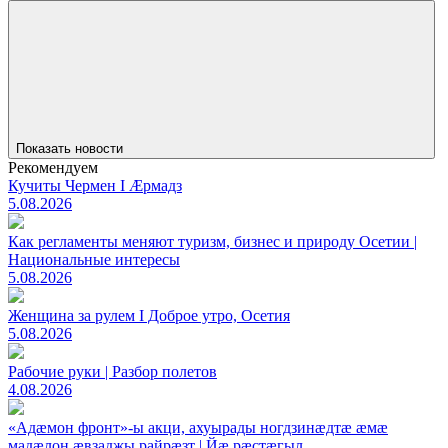
Показать новости
Рекомендуем
Кучиты Чермен I Æрмадз
5.08.2026
Как регламенты меняют туризм, бизнес и природу Осетии |
Национальные интересы
5.08.2026
Женщина за рулем I Доброе утро, Осетия
5.08.2026
Рабочие руки | Разбор полетов
4.08.2026
«Адæмон фронт»-ы акци, ахуырады ногдзинæдтæ æмæ
мадæлон æвзаджы райрæзт | Йæ рæстæгыл