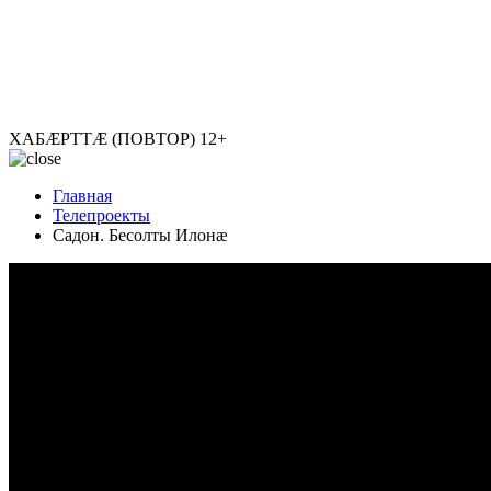
ХАБÆРТТÆ (ПОВТОР)
12+
Главная
Телепроекты
Садон. Бесолты Илонæ