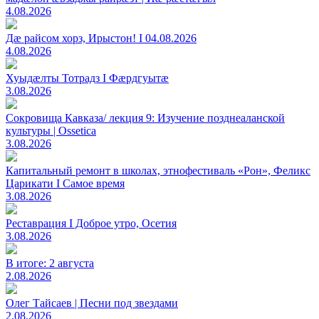
4.08.2026
Дæ райсом хорз, Ирыстон! I 04.08.2026
4.08.2026
Хуыдæлты Тотрадз I Фæрдгуытæ
3.08.2026
Сокровища Кавказа/ лекция 9: Изучение позднеаланской
культуры | Ossetica
3.08.2026
Капитальный ремонт в школах, этнофестиваль «Рон», Феликс
Царикати I Самое время
3.08.2026
Реставрация I Доброе утро, Осетия
3.08.2026
В итоге: 2 августа
2.08.2026
Олег Тайсаев | Песни под звездами
2.08.2026