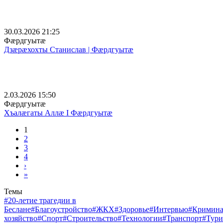
30.03.2026 21:25
Фæрдгуытæ
Дзæрæхохты Станислав | Фæрдгуытæ
2.03.2026 15:50
Фæрдгуытæ
Хъалӕгаты Аллӕ I Фæрдгуытæ
1
2
3
4
›
»
Темы
#20-летие трагедии в
Беслане
#Благоустройство
#ЖКХ
#Здоровье
#Интервью
#Кримин
хозяйство
#Спорт
#Строительство
#Технологии
#Транспорт
#Тури