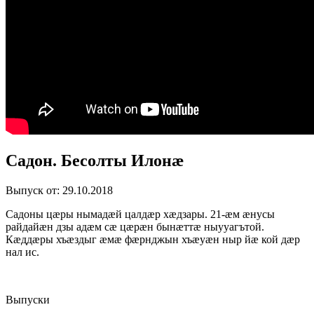
Садон. Бесолты Илонæ
Выпуск от: 29.10.2018
Садоны цæры нымадæй цалдæр хæдзары. 21-æм æнусы
райдайæн дзы адæм сæ цæрæн бынæттæ ныууагътой.
Кæддæры хъæздыг æмæ фæрнджын хъæуæн ныр йæ кой дæр
нал ис.
Выпуски