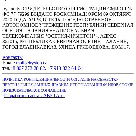
iryston.tv: CВИДЕТЕЛЬСТВО О РЕГИСТРАЦИИ СМИ ЭЛ №
ФС 77-79299 ВЫДАНО РОСКОМНАДЗОРОМ 09 ОКТЯБРЯ
2020 ГОДА. УЧРЕДИТЕЛЬ: ГОСУДАРСТВЕННОЕ
АВТОНОМНОЕ УЧРЕЖДЕНИЕ РЕСПУБЛИКИ СЕВЕРНАЯ
ОСЕТИЯ – АЛАНИЯ «НАЦИОНАЛЬНАЯ
ТЕЛЕКОМПАНИЯ "ОСЕТИЯ-ИРЫСТОН"». АДРЕС:
362015, РЕСПУБЛИКА СЕВЕРНАЯ ОСЕТИЯ – АЛАНИЯ,
ГОРОД ВЛАДИКАВКАЗ, УЛИЦА ГРИБОЕДОВА, ДОМ 17.
Контакты
Email:
mail@iryston.tv
тел.:
8 867 272-28-82
,
+7 918-822-64-64
ПОЛИТИКА КОНФИДЕНЦИАЛЬНОСТИ
СОГЛАСИЕ НА ОБРАБОТКУ
ПЕРСОНАЛЬНЫХ ДАННЫХ
ПРАВИЛА ИСПОЛЬЗОВАНИЯ ФАЙЛОВ COOKIE
ПОЛЬЗОВАТЕЛЬСКОЕ СОГЛАШЕНИЕ
Разработка сайта - ABETA.ru