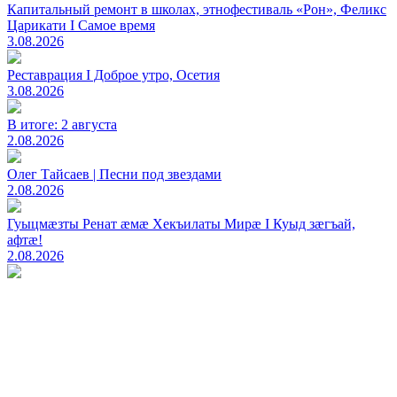
Капитальный ремонт в школах, этнофестиваль «Рон», Феликс
Царикати I Самое время
3.08.2026
Реставрация I Доброе утро, Осетия
3.08.2026
В итоге: 2 августа
2.08.2026
Олег Тайсаев | Песни под звездами
2.08.2026
Гуыцмӕзты Ренат ӕмӕ Хекъилаты Мирӕ I Куыд зӕгъай,
афтӕ!
2.08.2026