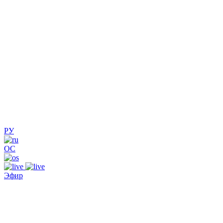
РУ
ОС
Эфир