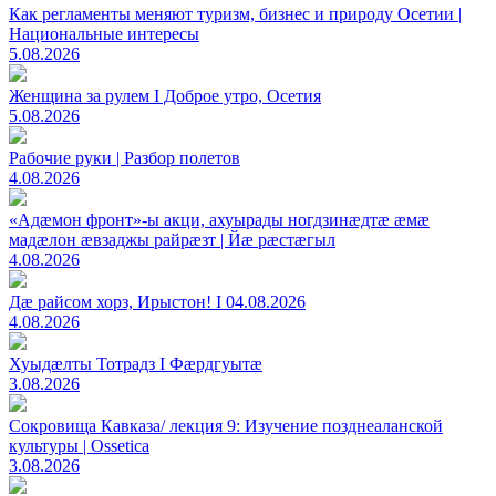
Как регламенты меняют туризм, бизнес и природу Осетии |
Национальные интересы
5.08.2026
Женщина за рулем I Доброе утро, Осетия
5.08.2026
Рабочие руки | Разбор полетов
4.08.2026
«Адæмон фронт»-ы акци, ахуырады ногдзинæдтæ æмæ
мадæлон æвзаджы райрæзт | Йæ рæстæгыл
4.08.2026
Дæ райсом хорз, Ирыстон! I 04.08.2026
4.08.2026
Хуыдæлты Тотрадз I Фæрдгуытæ
3.08.2026
Сокровища Кавказа/ лекция 9: Изучение позднеаланской
культуры | Ossetica
3.08.2026