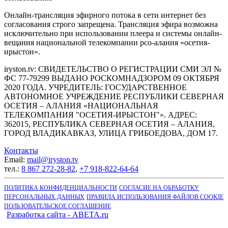
Онлайн-трансляция эфирного потока в сети интернет без
согласования строго запрещена. Трансляция эфира возможна
исключительно при использовании плеера и системы онлайн-
вещания национальной телекомпании рсо-алания «осетия-
ирыстон».
iryston.tv: CВИДЕТЕЛЬСТВО О РЕГИСТРАЦИИ СМИ ЭЛ №
ФС 77-79299 ВЫДАНО РОСКОМНАДЗОРОМ 09 ОКТЯБРЯ
2020 ГОДА. УЧРЕДИТЕЛЬ: ГОСУДАРСТВЕННОЕ
АВТОНОМНОЕ УЧРЕЖДЕНИЕ РЕСПУБЛИКИ СЕВЕРНАЯ
ОСЕТИЯ – АЛАНИЯ «НАЦИОНАЛЬНАЯ
ТЕЛЕКОМПАНИЯ "ОСЕТИЯ-ИРЫСТОН"». АДРЕС:
362015, РЕСПУБЛИКА СЕВЕРНАЯ ОСЕТИЯ – АЛАНИЯ,
ГОРОД ВЛАДИКАВКАЗ, УЛИЦА ГРИБОЕДОВА, ДОМ 17.
Контакты
Email:
mail@iryston.tv
тел.:
8 867 272-28-82
,
+7 918-822-64-64
ПОЛИТИКА КОНФИДЕНЦИАЛЬНОСТИ
СОГЛАСИЕ НА ОБРАБОТКУ
ПЕРСОНАЛЬНЫХ ДАННЫХ
ПРАВИЛА ИСПОЛЬЗОВАНИЯ ФАЙЛОВ COOKIE
ПОЛЬЗОВАТЕЛЬСКОЕ СОГЛАШЕНИЕ
Разработка сайта - ABETA.ru