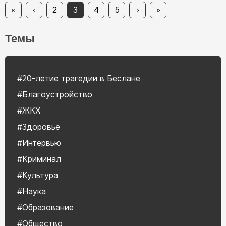
«
‹
2
3
4
5
›
»
Темы
#20-летие трагедии в Беслане
#Благоустройство
#ЖКХ
#Здоровье
#Интервью
#Криминал
#Культура
#Наука
#Образование
#Общество