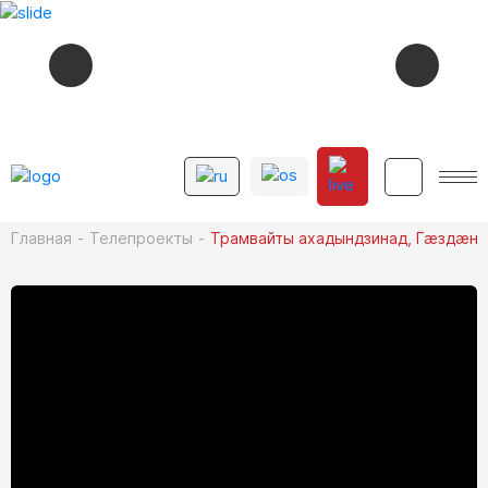
СЕЙЧАС В ЭФИРЕ
20:21
САМОЕ ВРЕМЯ
12+
Главная
Телепроекты
Трамвайты ахадындзинад, Гӕздӕн
СМОТРИТЕ ДАЛЕЕ
ÆГЪУЫЗАРТЫ ÆХСАРБЕГ. АРÆНТÆ
20:30
12+
УÆРÆХГÆНÆГ
12+
21:00
НОВОСТИ
12+
21:20
КАДРЫ
16+
22:30
НА ДАЛЬНЕЙ ЗАСТАВЕ (17, 18-АЯ СЕРИЯ)