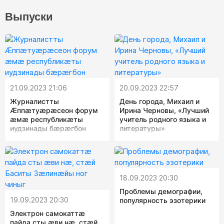
Выпуски
21.09.2023 21:06
20.09.2023 22:57
Журналистты
День города, Михаил и
Æппæтуæрæсеон форум
Ирина Черновы, «Лучший
æмæ республикæты
учитель родного языка и
иудзинады бæрæгбон
литературы»
18.09.2023 20:30
Проблемы демографии,
19.09.2023 20:30
популярность эзотерики
Электрон самокаттæ
пайда сты æви нæ, стæй