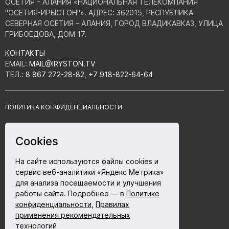
ОСЕТИЯ – АЛАНИЯ «НАЦИОНАЛЬНАЯ ТЕЛЕКОМПАНИЯ
"ОСЕТИЯ-ИРЫСТОН"». АДРЕС: 362015, РЕСПУБЛИКА
СЕВЕРНАЯ ОСЕТИЯ – АЛАНИЯ, ГОРОД ВЛАДИКАВКАЗ, УЛИЦА
ГРИБОЕДОВА, ДОМ 17.
КОНТАКТЫ
EMAIL:
MAIL@IRYSTON.TV
ТЕЛ.:
8 867 272-28-82
,
+7 918-822-64-64
ПОЛИТИКА КОНФИДЕНЦИАЛЬНОСТИ
СОГЛАСИЕ НА ОБРАБОТКУ ПЕРСОНАЛЬНЫХ ДАННЫХ
Cookies
ПРАВИЛА ИСПОЛЬЗОВАНИЯ ФАЙЛОВ COOKIE
12+
САМОЕ ВРЕМЯ
На сайте используются файлы cookies и
ПОЛЬЗОВАТЕЛЬСКОЕ СОГЛАШЕНИЕ
сервис веб-аналитики «Яндекс Метрика»
для анализа посещаемости и улучшения
работы сайта. Подробнее — в
Политике
конфиденциальности
,
Правилах
Разработка сайта - ABETA.ru
применения рекомендательных
технологий