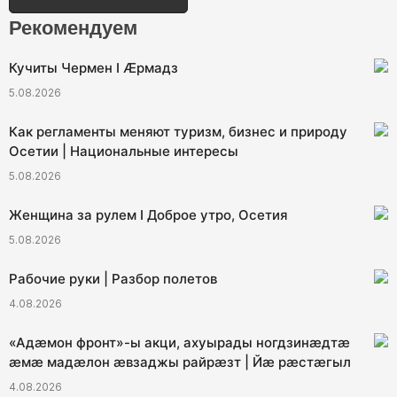
Рекомендуем
Кучиты Чермен I Æрмадз
5.08.2026
Как регламенты меняют туризм, бизнес и природу
Осетии | Национальные интересы
5.08.2026
Женщина за рулем I Доброе утро, Осетия
5.08.2026
Рабочие руки | Разбор полетов
4.08.2026
«Адæмон фронт»-ы акци, ахуырады ногдзинæдтæ
æмæ мадæлон æвзаджы райрæзт | Йæ рæстæгыл
4.08.2026