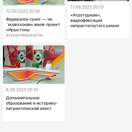
11.09.2023 20:35
12.09.2023 20:30
«Агротуризм»,
Федералон грант — не
видеофиксация
`мзæххонæн æмæ проект
непристегнутого ремня
«Ирыстоны
ахуыргæнджытæ-
рухстауджытæ»
8.09.2023 20:10
Дополнительное
образование и историко-
патриотический квест