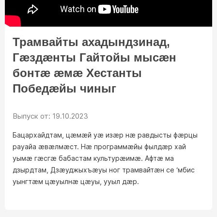
ТВ ПРОГРАММА
Трамвайты ахадындзинад,
Гӕздӕнты Гайтойы мысӕн
бонтӕ ӕмӕ Хестанты
Победӕйы чиныг
Выпуск от: 19.10.2023
Бацархайдтам, цæмæй уӕ изæр нæ равдысты фæрцы
рауайа ӕвӕлмӕст. Нӕ программӕйы фылдӕр хай
уымӕ гӕсгӕ бабастам культурӕимӕ. Афтӕ ма
дзырдтам, Дзӕуджыхъӕуы ног трамвайтӕн се ‘мбис
уынгтӕм цӕуылнӕ цӕуы, ууыл дӕр.