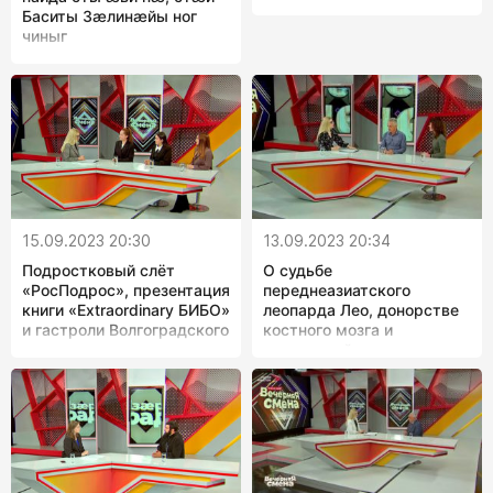
Баситы Зæлинæйы ног
чиныг
15.09.2023 20:30
13.09.2023 20:34
Подростковый слёт
О судьбе
«РосПодрос», презентация
переднеазиатского
книги «Extraordinary БИБО»
леопарда Лео, донорстве
и гастроли Волгоградского
костного мозга и
театра
экстренной посадке
самолета А320