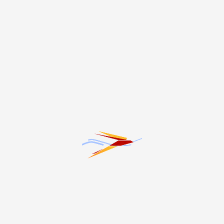
обряд/ лекция 9: Базыг |
Ossetica
1
2
3
4
›
»
Темы
#20-летие трагедии в Беслане
#Благоустройство
#ЖКХ
#Здоровье
#Интервью
#Криминал