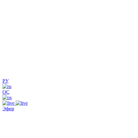
РУ
ОС
Эфир