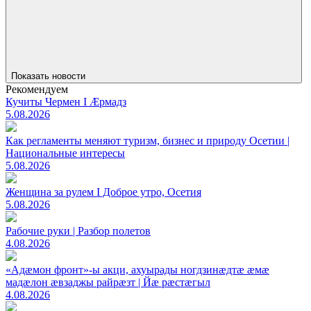
Показать новости
Рекомендуем
Кучиты Чермен I Æрмадз
5.08.2026
Как регламенты меняют туризм, бизнес и природу Осетии |
Национальные интересы
5.08.2026
Женщина за рулем I Доброе утро, Осетия
5.08.2026
Рабочие руки | Разбор полетов
4.08.2026
«Адæмон фронт»-ы акци, ахуырады ногдзинæдтæ æмæ
мадæлон æвзаджы райрæзт | Йæ рæстæгыл
4.08.2026