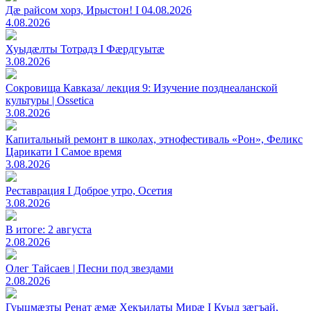
Дæ райсом хорз, Ирыстон! I 04.08.2026
4.08.2026
Хуыдæлты Тотрадз I Фæрдгуытæ
3.08.2026
Сокровища Кавказа/ лекция 9: Изучение позднеаланской
культуры | Ossetica
3.08.2026
Капитальный ремонт в школах, этнофестиваль «Рон», Феликс
Царикати I Самое время
3.08.2026
Реставрация I Доброе утро, Осетия
3.08.2026
В итоге: 2 августа
2.08.2026
Олег Тайсаев | Песни под звездами
2.08.2026
Гуыцмӕзты Ренат ӕмӕ Хекъилаты Мирӕ I Куыд зӕгъай,