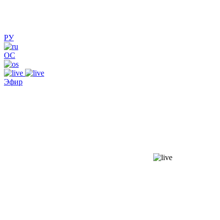
РУ
ОС
Эфир