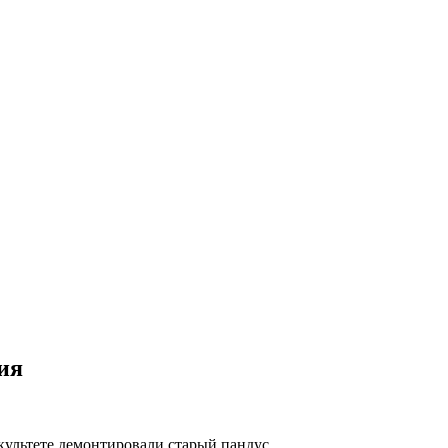
ия
культете демонтировали старый пандус.