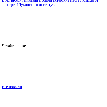
В Аланской гимназии прошли актерские мастер-классы от
эксперта Щукинского института
Читайте также
Все новости