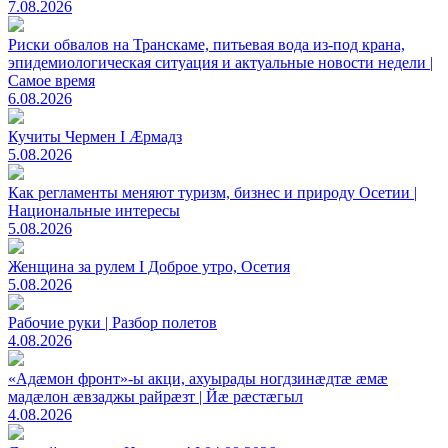
7.08.2026
Риски обвалов на Транскаме, питьевая вода из-под крана,
эпидемиологическая ситуация и актуальные новости недели |
Самое время
6.08.2026
Кучиты Чермен I Æрмадз
5.08.2026
Как регламенты меняют туризм, бизнес и природу Осетии |
Национальные интересы
5.08.2026
Женщина за рулем I Доброе утро, Осетия
5.08.2026
Рабочие руки | Разбор полетов
4.08.2026
«Адæмон фронт»-ы акци, ахуырады ногдзинæдтæ æмæ
мадæлон æвзаджы райрæзт | Йæ рæстæгыл
4.08.2026