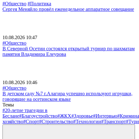
#Общество
#Политика
Сергея Меняйло провёл еженедельное аппаратное совещание
10.08.2026 10:47
#Общество
В Северной Осетии состоялся открытый турнир по шахматам
памятия Владимира Елеурова
10.08.2026 10:46
#Общество
В детском саду №7 г.Алагира успешно используют игрушки,
говорящие на осетинском языке
Темы
#20-летие трагедии в
Беслане
#Благоустройство
#ЖКХ
#Здоровье
#Интервью
#Кримин
хозяйство
#Спорт
#Строительство
#Технологии
#Транспорт
#Тури