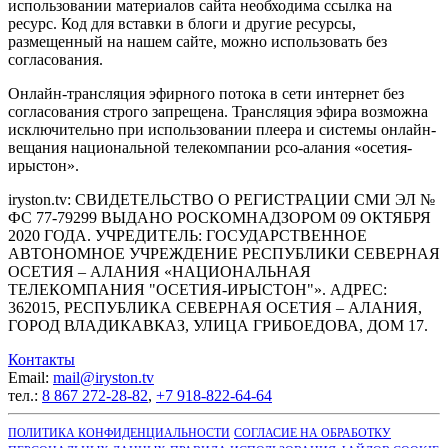
использовании материалов сайта необходима ссылка на
ресурс. Код для вставки в блоги и другие ресурсы,
размещенный на нашем сайте, можно использовать без
согласования.
Онлайн-трансляция эфирного потока в сети интернет без
согласования строго запрещена. Трансляция эфира возможна
исключительно при использовании плеера и системы онлайн-
вещания национальной телекомпании рсо-алания «осетия-
ирыстон».
iryston.tv: CВИДЕТЕЛЬСТВО О РЕГИСТРАЦИИ СМИ ЭЛ №
ФС 77-79299 ВЫДАНО РОСКОМНАДЗОРОМ 09 ОКТЯБРЯ
2020 ГОДА. УЧРЕДИТЕЛЬ: ГОСУДАРСТВЕННОЕ
АВТОНОМНОЕ УЧРЕЖДЕНИЕ РЕСПУБЛИКИ СЕВЕРНАЯ
ОСЕТИЯ – АЛАНИЯ «НАЦИОНАЛЬНАЯ
ТЕЛЕКОМПАНИЯ "ОСЕТИЯ-ИРЫСТОН"». АДРЕС:
362015, РЕСПУБЛИКА СЕВЕРНАЯ ОСЕТИЯ – АЛАНИЯ,
ГОРОД ВЛАДИКАВКАЗ, УЛИЦА ГРИБОЕДОВА, ДОМ 17.
Контакты
Email:
mail@iryston.tv
тел.:
8 867 272-28-82
,
+7 918-822-64-64
ПОЛИТИКА КОНФИДЕНЦИАЛЬНОСТИ
СОГЛАСИЕ НА ОБРАБОТКУ