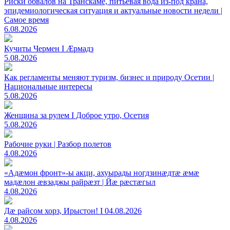
Риски обвалов на Транскаме, питьевая вода из-под крана,
эпидемиологическая ситуация и актуальные новости недели |
Самое время
6.08.2026
Кучиты Чермен I Æрмадз
5.08.2026
Как регламенты меняют туризм, бизнес и природу Осетии |
Национальные интересы
5.08.2026
Женщина за рулем I Доброе утро, Осетия
5.08.2026
Рабочие руки | Разбор полетов
4.08.2026
«Адæмон фронт»-ы акци, ахуырады ногдзинæдтæ æмæ
мадæлон æвзаджы райрæзт | Йæ рæстæгыл
4.08.2026
Дæ райсом хорз, Ирыстон! I 04.08.2026
4.08.2026