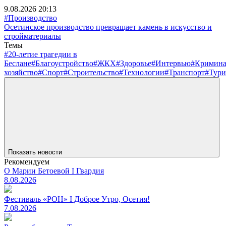
9.08.2026 20:13
#Производство
Осетинское производство превращает камень в искусство и
стройматериалы
Темы
#20-летие трагедии в
Беслане
#Благоустройство
#ЖКХ
#Здоровье
#Интервью
#Кримин
хозяйство
#Спорт
#Строительство
#Технологии
#Транспорт
#Тури
Показать новости
Рекомендуем
О Марии Бетоевой I Гвардия
8.08.2026
Фестиваль «РОН» I Доброе Утро, Осетия!
7.08.2026