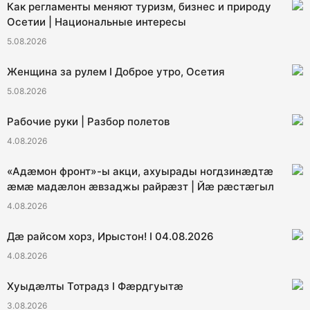
Как регламенты меняют туризм, бизнес и природу
Осетии | Национальные интересы
5.08.2026
Женщина за рулем I Доброе утро, Осетия
5.08.2026
Рабочие руки | Разбор полетов
4.08.2026
«Адæмон фронт»-ы акци, ахуырады ногдзинæдтæ
æмæ мадæлон æвзаджы райрæзт | Йæ рæстæгыл
4.08.2026
Дæ райсом хорз, Ирыстон! I 04.08.2026
4.08.2026
Хуыдæлты Тотрадз I Фæрдгуытæ
3.08.2026