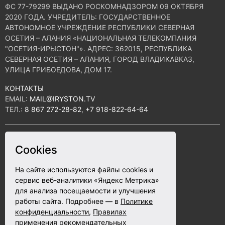
ФС 77-79299 ВЫДАНО РОСКОМНАДЗОРОМ 09 ОКТЯБРЯ
2020 ГОДА. УЧРЕДИТЕЛЬ: ГОСУДАРСТВЕННОЕ
АВТОНОМНОЕ УЧРЕЖДЕНИЕ РЕСПУБЛИКИ СЕВЕРНАЯ
ОСЕТИЯ – АЛАНИЯ «НАЦИОНАЛЬНАЯ ТЕЛЕКОМПАНИЯ
"ОСЕТИЯ-ИРЫСТОН"». АДРЕС: 362015, РЕСПУБЛИКА
СЕВЕРНАЯ ОСЕТИЯ – АЛАНИЯ, ГОРОД ВЛАДИКАВКАЗ,
УЛИЦА ГРИБОЕДОВА, ДОМ 17.
КОНТАКТЫ
EMAIL:
MAIL@IRYSTON.TV
ТЕЛ.:
8 867 272-28-82
,
+7 918-822-64-64
ПОЛИТИКА КОНФИДЕНЦИАЛЬНОСТИ
Cookies
СОГЛАСИЕ НА ОБРАБОТКУ ПЕРСОНАЛЬНЫХ ДАННЫХ
На сайте используются файлы cookies и
ПРАВИЛА ИСПОЛЬЗОВАНИЯ ФАЙЛОВ COOKIE
сервис веб-аналитики «Яндекс Метрика»
для анализа посещаемости и улучшения
ПОЛЬЗОВАТЕЛЬСКОЕ СОГЛАШЕНИЕ
работы сайта. Подробнее — в
Политике
конфиденциальности
,
Правилах
Разработка сайта - ABETA.ru
применения рекомендательных