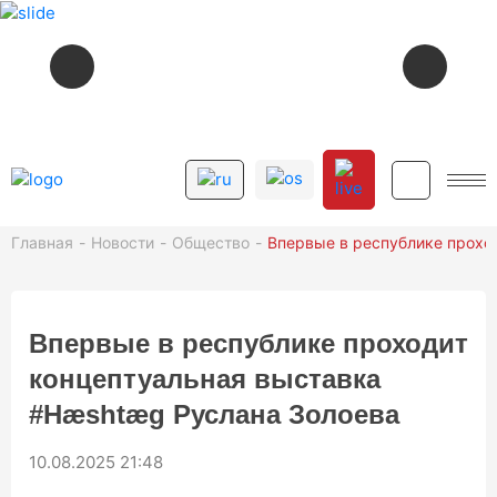
СЕЙЧАС В ЭФИРЕ
05:45
МУЗЫКА
12+
Главная
Новости
Общество
Впервые в республике прохо
СМОТРИТЕ ДАЛЕЕ
12+
06:00
МУЗЫКÆ
Впервые в республике проходит
12+
06:25
ЕЛХОТÆЙ ДАРДДÆР
концептуальная выставка
ТВ ПРОГРАММА
#Hæshtæg Руслана Золоева
10.08.2025 21:48