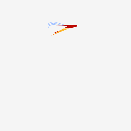
9.08.2026 20:13
9.08.2026 20:13
Сергей Меняйло
Осетинское производство
поздравил с днем
превращает камень в
строителя работников и
искусство и
ветеранов сферы
стройматериалы
Темы
#20-летие трагедии в Беслане
#Благоустройство
#ЖКХ
#Здоровье