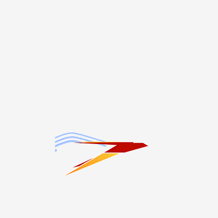
СЛЕДУЮЩИЙ МАТЕРИАЛ
Борис Джанаев принял участие в заседании
межведомственной рабочей группы по
безналичному обороту денежных средств