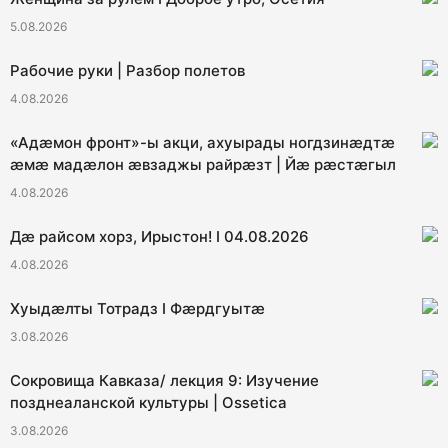
5.08.2026
Рабочие руки | Разбор полетов
4.08.2026
«Адæмон фронт»-ы акци, ахуырады ногдзинæдтæ
æмæ мадæлон æвзаджы райрæзт | Йæ рæстæгыл
4.08.2026
Дæ райсом хорз, Ирыстон! I 04.08.2026
4.08.2026
Хуыдæлты Тотрадз I Фæрдгуытæ
3.08.2026
Сокровища Кавказа/ лекция 9: Изучение
позднеаланской культуры | Ossetica
3.08.2026