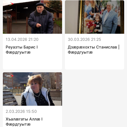
13.04.2026 21:20
30.03.2026 21:25
Реуазты Барис I
Дзæрæхохты Станислав |
Фæрдгуытæ
Фæрдгуытæ
2.03.2026 15:50
Хъалӕгаты Аллӕ I
Фæрдгуытæ