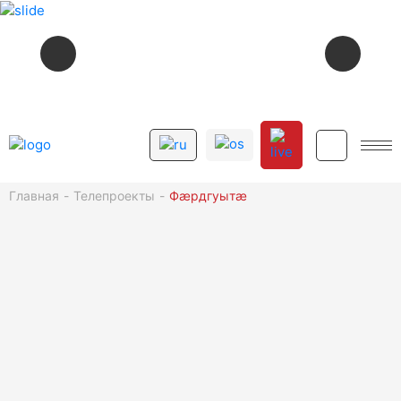
СЕЙЧАС В ЭФИРЕ
11:17
ПАМЯТЬ СЕРДЦА
12+
Главная
Телепроекты
Фæрдгуытæ
СМОТРИТЕ ДАЛЕЕ
12+
11:30
ДАРГАВС. ГОРОД МЕРТВЫХ
12+
11:50
КАДРЫ
12+
13:00
ХАБÆРТТÆ
12+
13:15
КАСАЕВ. ДИАЛОГИ