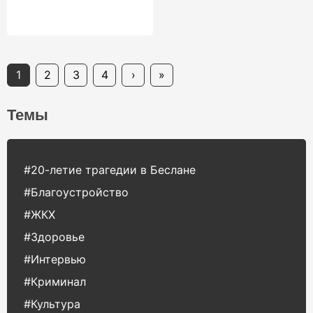
1
2
3
4
›
»
Темы
#20-летие трагедии в Беслане
#Благоустройство
#ЖКХ
#Здоровье
#Интервью
#Криминал
#Культура