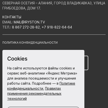
СЕВЕРНАЯ ОСЕТИЯ – АЛАНИЯ, ГОРОД ВЛАДИКАВКАЗ, УЛИЦА
ГРИБОЕДОВА, ДОМ 17.
КОНТАКТЫ
EMAIL:
MAIL@IRYSTON.TV
ТЕЛ.:
8 867 272-28-82
,
+7 918-822-64-64
ПОЛИТИКА КОНФИДЕНЦИАЛЬНОСТИ
СОГЛАСИЕ НА ОБРАБОТКУ ПЕРСОНАЛЬНЫХ ДАННЫХ
Cookies
ПРАВИЛА ИСПОЛЬЗОВАНИЯ ФАЙЛОВ COOKIE
12+
БОЛЬШЕ, ЧЕМ ВРАЧ (1-4 СЕРИЯ)
На сайте используются файлы cookies и
ПОЛЬЗОВАТЕЛЬСКОЕ СОГЛАШЕНИЕ
сервис веб-аналитики «Яндекс Метрика»
для анализа посещаемости и улучшения
работы сайта. Подробнее — в
Политике
конфиденциальности
,
Правилах
Разработка сайта - ABETA.ru
применения рекомендательных
технологий