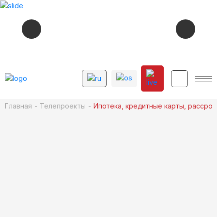
СЕЙЧАС В ЭФИРЕ
02:22
БОЛЬШЕ, ЧЕМ ВРАЧ (1-4 СЕРИЯ)
12+
Главная
Телепроекты
Ипотека, кредитные карты, рассроч
СМОТРИТЕ ДАЛЕЕ
12+
06:00
МУЗЫКÆ
12+
06:25
МЕДИКУМ
12+
04:50
ДЗÆНГÆРÆГ
12+
05:40
МУЗЫКÆ