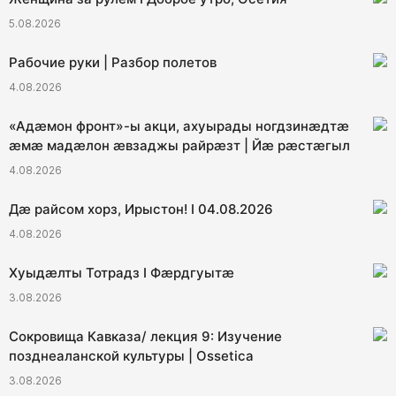
5.08.2026
Рабочие руки | Разбор полетов
4.08.2026
«Адæмон фронт»-ы акци, ахуырады ногдзинæдтæ
æмæ мадæлон æвзаджы райрæзт | Йæ рæстæгыл
4.08.2026
Дæ райсом хорз, Ирыстон! I 04.08.2026
4.08.2026
Хуыдæлты Тотрадз I Фæрдгуытæ
3.08.2026
Сокровища Кавказа/ лекция 9: Изучение
позднеаланской культуры | Ossetica
3.08.2026