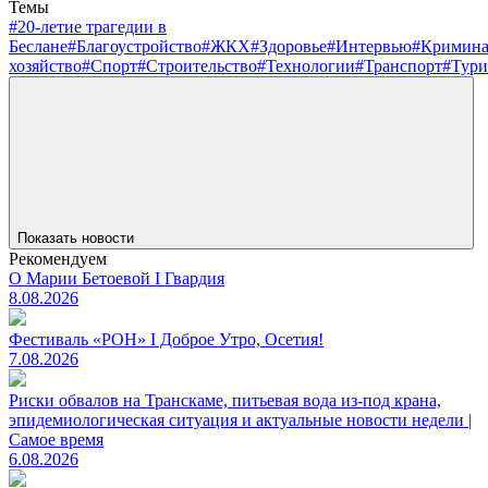
Темы
#20-летие трагедии в
Беслане
#Благоустройство
#ЖКХ
#Здоровье
#Интервью
#Кримин
хозяйство
#Спорт
#Строительство
#Технологии
#Транспорт
#Тури
Показать новости
Рекомендуем
О Марии Бетоевой I Гвардия
8.08.2026
Фестиваль «РОН» I Доброе Утро, Осетия!
7.08.2026
Риски обвалов на Транскаме, питьевая вода из-под крана,
эпидемиологическая ситуация и актуальные новости недели |
Самое время
6.08.2026