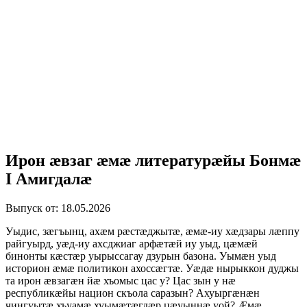
Ирон æвзаг æмæ литературæйы Бонмæ
I Амигдалæ
Выпуск от: 18.05.2026
Уыдис, зæгъынц, ахæм рæстæджытæ, æмæ-иу хæдзары лæппу
райгуырд, уæд-иу ахсджиаг арфæтæй иу уыд, цæмæй
бинонты кæстæр уырыссагау дзурын базона. Уымæн уыд
историон æмæ политикон ахоссæгтæ. Уæдæ нырыккон дуджы
та ирон æвзагæн йæ хъомыс цас у? Цас зын у нæ
республикæйы национ скъола саразын? Ахуыргæнæн
чингуытæ хъуамæ хуымæтæгдæр цæуыннæ уой? Æмæ