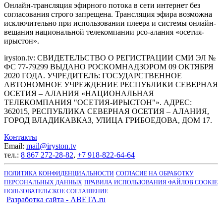
Онлайн-трансляция эфирного потока в сети интернет без
согласования строго запрещена. Трансляция эфира возможна
исключительно при использовании плеера и системы онлайн-
вещания национальной телекомпании рсо-алания «осетия-
ирыстон».
iryston.tv: CВИДЕТЕЛЬСТВО О РЕГИСТРАЦИИ СМИ ЭЛ №
ФС 77-79299 ВЫДАНО РОСКОМНАДЗОРОМ 09 ОКТЯБРЯ
2020 ГОДА. УЧРЕДИТЕЛЬ: ГОСУДАРСТВЕННОЕ
АВТОНОМНОЕ УЧРЕЖДЕНИЕ РЕСПУБЛИКИ СЕВЕРНАЯ
ОСЕТИЯ – АЛАНИЯ «НАЦИОНАЛЬНАЯ
ТЕЛЕКОМПАНИЯ "ОСЕТИЯ-ИРЫСТОН"». АДРЕС:
362015, РЕСПУБЛИКА СЕВЕРНАЯ ОСЕТИЯ – АЛАНИЯ,
ГОРОД ВЛАДИКАВКАЗ, УЛИЦА ГРИБОЕДОВА, ДОМ 17.
Контакты
Email:
mail@iryston.tv
тел.:
8 867 272-28-82
,
+7 918-822-64-64
ПОЛИТИКА КОНФИДЕНЦИАЛЬНОСТИ
СОГЛАСИЕ НА ОБРАБОТКУ
ПЕРСОНАЛЬНЫХ ДАННЫХ
ПРАВИЛА ИСПОЛЬЗОВАНИЯ ФАЙЛОВ COOKIE
ПОЛЬЗОВАТЕЛЬСКОЕ СОГЛАШЕНИЕ
Разработка сайта - ABETA.ru