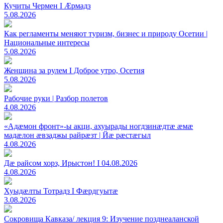
Кучиты Чермен I Æрмадз
5.08.2026
Как регламенты меняют туризм, бизнес и природу Осетии |
Национальные интересы
5.08.2026
Женщина за рулем I Доброе утро, Осетия
5.08.2026
Рабочие руки | Разбор полетов
4.08.2026
«Адæмон фронт»-ы акци, ахуырады ногдзинæдтæ æмæ
мадæлон æвзаджы райрæзт | Йæ рæстæгыл
4.08.2026
Дæ райсом хорз, Ирыстон! I 04.08.2026
4.08.2026
Хуыдæлты Тотрадз I Фæрдгуытæ
3.08.2026
Сокровища Кавказа/ лекция 9: Изучение позднеаланской