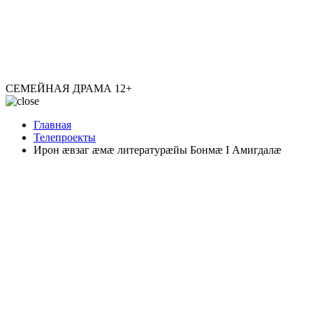
СЕМЕЙНАЯ ДРАМА
12+
Главная
Телепроекты
Ирон æвзаг æмæ литературæйы Бонмæ I Амигдалæ