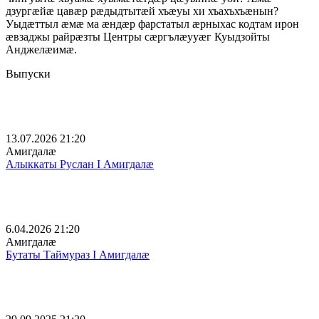
дзургæйæ цавæр рæдыдтытæй хъæуы хи хъахъхъæнын?
Уыдæттыл æмæ ма æндæр фарстатыл æрныхас кодтам ирон
æвзаджы райрæзты Центры сæргълæууæг Куыдзойты
Анджелæимæ.
Выпуски
13.07.2026 21:20
Амигдалæ
Алыккаты Руслан I Амигдалæ
6.04.2026 21:20
Амигдалæ
Бутаты Таймураз I Амигдалæ