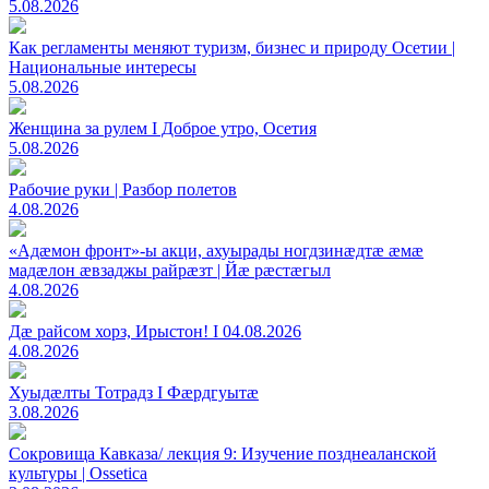
5.08.2026
Как регламенты меняют туризм, бизнес и природу Осетии |
Национальные интересы
5.08.2026
Женщина за рулем I Доброе утро, Осетия
5.08.2026
Рабочие руки | Разбор полетов
4.08.2026
«Адæмон фронт»-ы акци, ахуырады ногдзинæдтæ æмæ
мадæлон æвзаджы райрæзт | Йæ рæстæгыл
4.08.2026
Дæ райсом хорз, Ирыстон! I 04.08.2026
4.08.2026
Хуыдæлты Тотрадз I Фæрдгуытæ
3.08.2026
Сокровища Кавказа/ лекция 9: Изучение позднеаланской
культуры | Ossetica