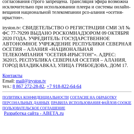
согласования строго запрещена. Трансляция эфира возможна
исключительно при использовании плеера и системы онлайн-
вещания национальной телекомпании рсо-алания «осетия-
ирыстон».
iryston.tv: CВИДЕТЕЛЬСТВО О РЕГИСТРАЦИИ СМИ ЭЛ №
ФС 77-79299 ВЫДАНО РОСКОМНАДЗОРОМ 09 ОКТЯБРЯ
2020 ГОДА. УЧРЕДИТЕЛЬ: ГОСУДАРСТВЕННОЕ
АВТОНОМНОЕ УЧРЕЖДЕНИЕ РЕСПУБЛИКИ СЕВЕРНАЯ
ОСЕТИЯ – АЛАНИЯ «НАЦИОНАЛЬНАЯ
ТЕЛЕКОМПАНИЯ "ОСЕТИЯ-ИРЫСТОН"». АДРЕС:
362015, РЕСПУБЛИКА СЕВЕРНАЯ ОСЕТИЯ – АЛАНИЯ,
ГОРОД ВЛАДИКАВКАЗ, УЛИЦА ГРИБОЕДОВА, ДОМ 17.
Контакты
Email:
mail@iryston.tv
тел.:
8 867 272-28-82
,
+7 918-822-64-64
ПОЛИТИКА КОНФИДЕНЦИАЛЬНОСТИ
СОГЛАСИЕ НА ОБРАБОТКУ
ПЕРСОНАЛЬНЫХ ДАННЫХ
ПРАВИЛА ИСПОЛЬЗОВАНИЯ ФАЙЛОВ COOKIE
ПОЛЬЗОВАТЕЛЬСКОЕ СОГЛАШЕНИЕ
Разработка сайта - ABETA.ru