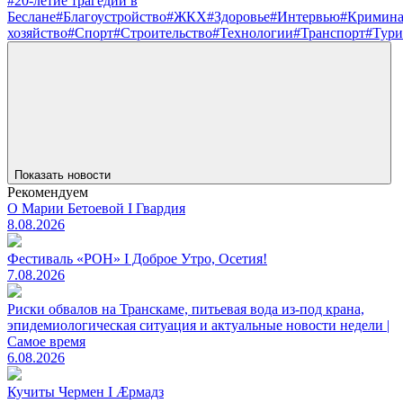
#20-летие трагедии в
Беслане
#Благоустройство
#ЖКХ
#Здоровье
#Интервью
#Кримин
хозяйство
#Спорт
#Строительство
#Технологии
#Транспорт
#Тури
Показать новости
Рекомендуем
О Марии Бетоевой I Гвардия
8.08.2026
Фестиваль «РОН» I Доброе Утро, Осетия!
7.08.2026
Риски обвалов на Транскаме, питьевая вода из-под крана,
эпидемиологическая ситуация и актуальные новости недели |
Самое время
6.08.2026
Кучиты Чермен I Æрмадз