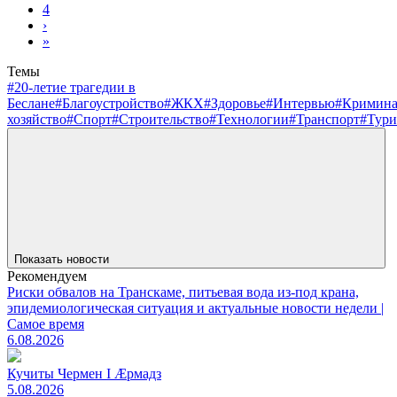
4
›
»
Темы
#20-летие трагедии в
Беслане
#Благоустройство
#ЖКХ
#Здоровье
#Интервью
#Кримин
хозяйство
#Спорт
#Строительство
#Технологии
#Транспорт
#Тури
Показать новости
Рекомендуем
Риски обвалов на Транскаме, питьевая вода из-под крана,
эпидемиологическая ситуация и актуальные новости недели |
Самое время
6.08.2026
Кучиты Чермен I Æрмадз
5.08.2026