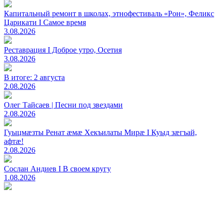
Капитальный ремонт в школах, этнофестиваль «Рон», Феликс
Царикати I Самое время
3.08.2026
Реставрация I Доброе утро, Осетия
3.08.2026
В итоге: 2 августа
2.08.2026
Олег Тайсаев | Песни под звездами
2.08.2026
Гуыцмӕзты Ренат ӕмӕ Хекъилаты Мирӕ I Куыд зӕгъай,
афтӕ!
2.08.2026
Сослан Андиев I В своем кругу
1.08.2026