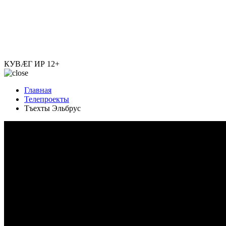
КУВÆГ ИР
12+
Главная
Телепроекты
Тъехты Эльбрус