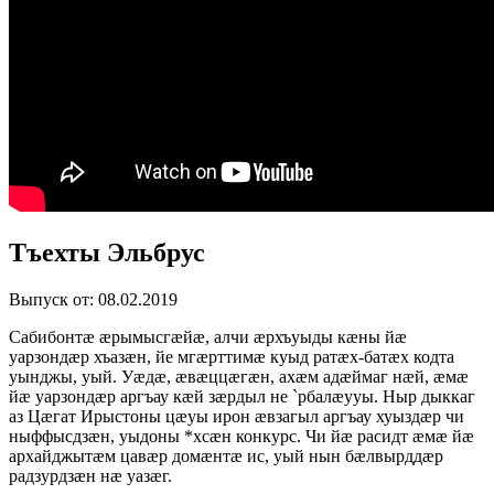
Тъехты Эльбрус
Выпуск от: 08.02.2019
Сабибонтæ æрымысгæйæ, алчи æрхъуыды кæны йæ
уарзондæр хъазæн, йе мгæрттимæ куыд ратæх-батæх кодта
уынджы, уый. Уæдæ, æвæццæгæн, ахæм адæймаг нæй, æмæ
йæ уарзондæр аргъау кæй зæрдыл не `рбалæууы. Ныр дыккаг
аз Цæгат Ирыстоны цæуы ирон æвзагыл аргъау хуыздæр чи
ныффысдзæн, уыдоны *хсæн конкурс. Чи йæ расидт æмæ йæ
архайджытæм цавæр домæнтæ ис, уый нын бæлвырддæр
радзурдзæн нæ уазæг.