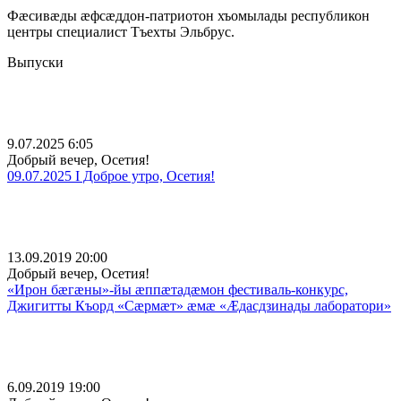
Фæсивæды æфсæддон-патриотон хъомылады республикон
центры специалист Тъехты Эльбрус.
Выпуски
9.07.2025 6:05
Добрый вечер, Осетия!
09.07.2025 I Доброе утро, Осетия!
13.09.2019 20:00
Добрый вечер, Осетия!
«Ирон бæгæны»-йы æппæтадæмон фестиваль-конкурс,
Джигитты Къорд «Сæрмæт» æмæ «Æдасдзинады лаборатори»
6.09.2019 19:00