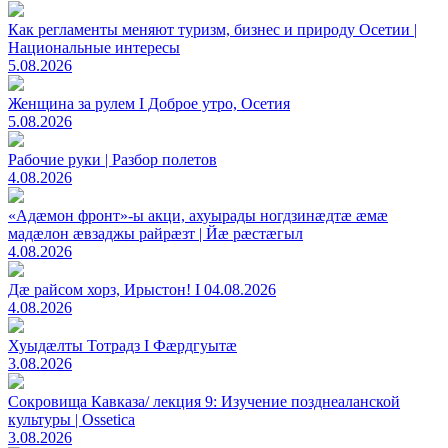
Как регламенты меняют туризм, бизнес и природу Осетии |
Национальные интересы
5.08.2026
Женщина за рулем I Доброе утро, Осетия
5.08.2026
Рабочие руки | Разбор полетов
4.08.2026
«Адæмон фронт»-ы акци, ахуырады ногдзинæдтæ æмæ
мадæлон æвзаджы райрæзт | Йæ рæстæгыл
4.08.2026
Дæ райсом хорз, Ирыстон! I 04.08.2026
4.08.2026
Хуыдæлты Тотрадз I Фæрдгуытæ
3.08.2026
Сокровища Кавказа/ лекция 9: Изучение позднеаланской
культуры | Ossetica
3.08.2026