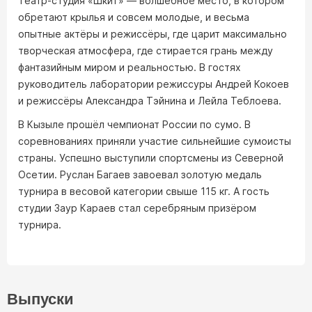
Театр-студия «ШкиТ» — волшебное место, в котором
обретают крылья и совсем молодые, и весьма
опытные актёры и режиссёры, где царит максимально
творческая атмосфера, где стирается грань между
фантазийным миром и реальностью. В гостях
руководитель лаборатории режиссуры Андрей Кокоев
и режиссёры Александра Тэйнина и Лейла Теблоева.
В Кызыле прошёл чемпионат России по сумо. В
соревнованиях приняли участие сильнейшие сумоисты
страны. Успешно выступили спортсмены из Северной
Осетии. Руслан Багаев завоевал золотую медаль
турнира в весовой категории свыше 115 кг. А гость
студии Заур Караев стал серебряным призёром
турнира.
Выпуски