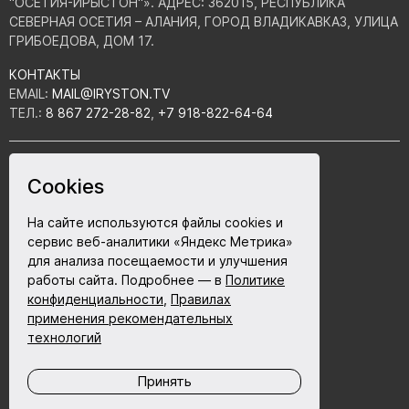
"ОСЕТИЯ-ИРЫСТОН"». АДРЕС: 362015, РЕСПУБЛИКА
СЕВЕРНАЯ ОСЕТИЯ – АЛАНИЯ, ГОРОД ВЛАДИКАВКАЗ, УЛИЦА
ГРИБОЕДОВА, ДОМ 17.
КОНТАКТЫ
EMAIL:
MAIL@IRYSTON.TV
ТЕЛ.:
8 867 272-28-82
,
+7 918-822-64-64
ПОЛИТИКА КОНФИДЕНЦИАЛЬНОСТИ
Cookies
СОГЛАСИЕ НА ОБРАБОТКУ ПЕРСОНАЛЬНЫХ ДАННЫХ
12+
ПАМЯТЬ СЕРДЦА
На сайте используются файлы cookies и
ПРАВИЛА ИСПОЛЬЗОВАНИЯ ФАЙЛОВ COOKIE
сервис веб-аналитики «Яндекс Метрика»
для анализа посещаемости и улучшения
ПОЛЬЗОВАТЕЛЬСКОЕ СОГЛАШЕНИЕ
работы сайта. Подробнее — в
Политике
конфиденциальности
,
Правилах
Разработка сайта - ABETA.ru
применения рекомендательных
технологий
Принять