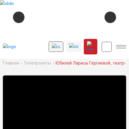
СЕЙЧАС В ЭФИРЕ
11:13
ПАМЯТЬ СЕРДЦА
12+
Главная
Телепроекты
Юбилей Ларисы Гергиевой, театр-с
СМОТРИТЕ ДАЛЕЕ
12+
11:30
ДАРГАВС. ГОРОД МЕРТВЫХ
12+
11:50
КАДРЫ
12+
13:00
ХАБÆРТТÆ
12+
13:15
КАСАЕВ. ДИАЛОГИ