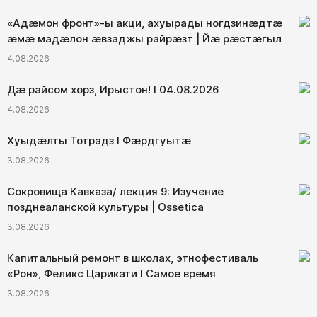
«Адæмон фронт»-ы акци, ахуырады ногдзинæдтæ
æмæ мадæлон æвзаджы райрæзт | Йæ рæстæгыл
4.08.2026
Дæ райсом хорз, Ирыстон! I 04.08.2026
4.08.2026
Хуыдæлты Тотрадз I Фæрдгуытæ
3.08.2026
Сокровища Кавказа/ лекция 9: Изучение
позднеаланской культуры | Ossetica
3.08.2026
Капитальный ремонт в школах, этнофестиваль
«Рон», Феликс Царикати I Самое время
3.08.2026