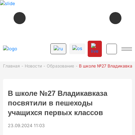
СЕЙЧАС В ЭФИРЕ
14:06
КАСАЕВ. ДИАЛОГИ
12+
Главная
Новости
Образование
В школе №27 Владикавказ
СМОТРИТЕ ДАЛЕЕ
12+
14:15
В ПОИСКАХ АСУТОВ
В школе №27 Владикавказа
12+
15:20
МУЗЫКÆ
посвятили в пешеходы
12+
16:00
НОВОСТИ
учащихся первых классов
12+
16:20
В СВОЕМ КРУГУ
23.09.2024 11:03