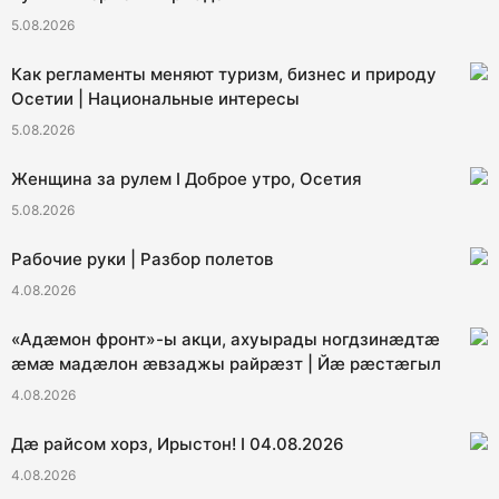
5.08.2026
Как регламенты меняют туризм, бизнес и природу
Осетии | Национальные интересы
5.08.2026
Женщина за рулем I Доброе утро, Осетия
5.08.2026
Рабочие руки | Разбор полетов
4.08.2026
«Адæмон фронт»-ы акци, ахуырады ногдзинæдтæ
æмæ мадæлон æвзаджы райрæзт | Йæ рæстæгыл
4.08.2026
Дæ райсом хорз, Ирыстон! I 04.08.2026
4.08.2026