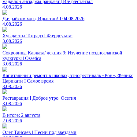
мадæлон æвзаджы райрæзт | Йæ рæстæгыл
4.08.2026
Дæ райсом хорз, Ирыстон! I 04.08.2026
4.08.2026
Хуыдæлты Тотрадз I Фæрдгуытæ
3.08.2026
Сокровища Кавказа/ лекция 9: Изучение позднеаланской
культуры | Ossetica
3.08.2026
Капитальный ремонт в школах, этнофестиваль «Рон», Феликс
Царикати I Самое время
3.08.2026
Реставрация I Доброе утро, Осетия
3.08.2026
В итоге: 2 августа
2.08.2026
Олег Тайсаев | Песни под звездами