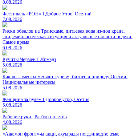
8.08.2026
Фестиваль «РОН» I Доброе Утро, Осетия!
7.08.2026
Риски обвалов на Транскаме, питьевая вода из-под крана,
эпидемиологическая ситуация и актуальные новости недели |
Самое время
6.08.2026
Кучиты Чермен I Æрмадз
5.08.2026
Как регламенты меняют туризм, бизнес и природу Осетии |
Национальные интересы
5.08.2026
Женщина за рулем I Доброе утро, Осетия
5.08.2026
Рабочие руки | Разбор полетов
4.08.2026
«Адæмон фронт»-ы акци, ахуырады ногдзинæдтæ æмæ