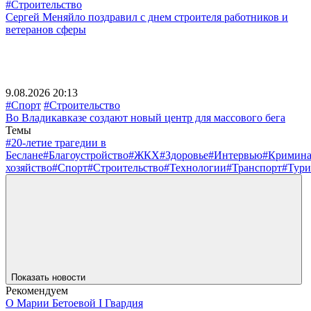
#Строительство
Сергей Меняйло поздравил с днем строителя работников и
ветеранов сферы
9.08.2026 20:13
#Спорт
#Строительство
Во Владикавказе создают новый центр для массового бега
Темы
#20-летие трагедии в
Беслане
#Благоустройство
#ЖКХ
#Здоровье
#Интервью
#Кримин
хозяйство
#Спорт
#Строительство
#Технологии
#Транспорт
#Тури
Показать новости
Рекомендуем
О Марии Бетоевой I Гвардия