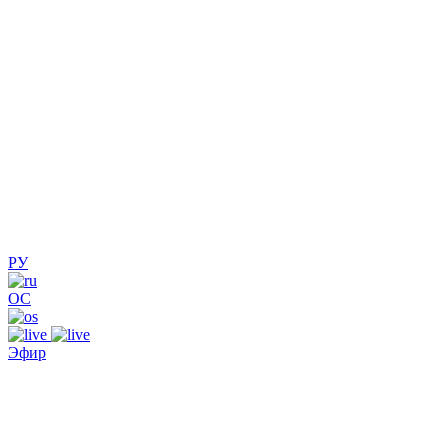
РУ
ОС
Эфир