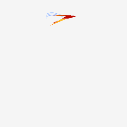
сывӕллӕттӕн
7.08.2026 19:11
7.08.2026 19:07
Дзанайты Барис амыдта
Сергей Меняйло сарӕзта
зынгсирвӕзтытæй
ӕмбырд мӕр
тæссаг афоны фæдыл
фæхуыздæр кæныны
æмбырд
фарстаты фӕдыл
7.08.2026 13:47
7.08.2026 13:47
50 мин чиныджы ирон
Дзӕуджыхъӕуы ацыд