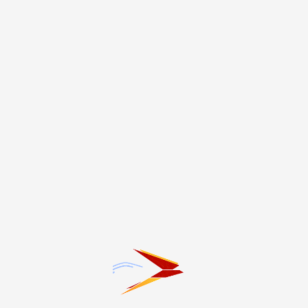
В женской консультации
Лекция, посвященная
поликлиники № 4
защите от вредных
продолжается
привычек, прошла во
капитальный ремонт
Владикавказе
8.08.2026 19:13
8.08.2026 19:09
Программа «Активное
В Южной Осетии
долголетие» реализуется
вспоминают жертв
в Северной Осетии
грузинской агрессии
Темы