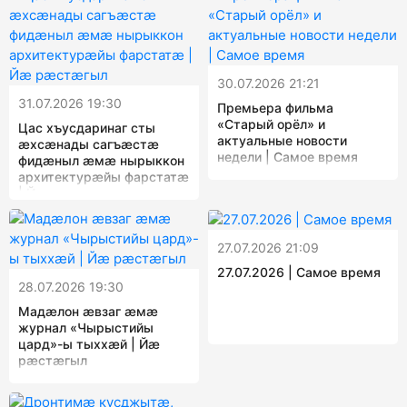
30.07.2026 21:21
31.07.2026 19:30
Премьера фильма
«Старый орёл» и
Цас хъусдаринаг сты
актуальные новости
æхсæнады сагъæстæ
недели | Самое время
фидæныл æмæ нырыккон
архитектурæйы фарстатæ
| Йæ рæстæгыл
27.07.2026 21:09
27.07.2026 | Самое время
28.07.2026 19:30
Мадæлон æвзаг æмæ
журнал «Чырыстийы
цард»-ы тыххæй | Йæ
рæстæгыл