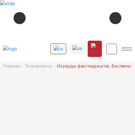
СЕЙЧАС В ЭФИРЕ
НА ДАЛЬНЕЙ ЗАСТАВЕ (19,20-АЯ
22:35
СЕРИЯ)
12+
Главная
Телепроекты
Ихуарды фæстиуджытæ, Беслæны м
СМОТРИТЕ ДАЛЕЕ
12+
00:30
ХАБÆРТТÆ (ПОВТОР)
ТВ ПРОГРАММА