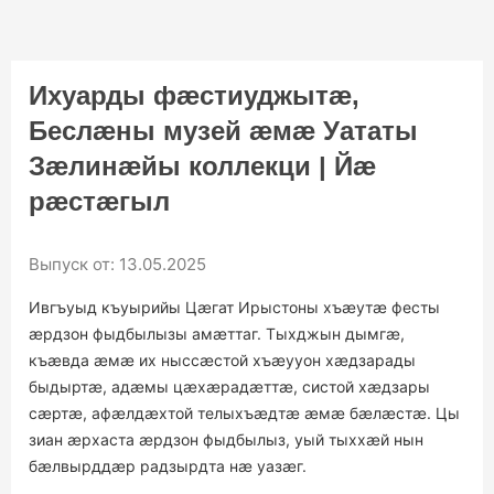
Ихуарды фæстиуджытæ,
Беслæны музей æмæ Уататы
Зæлинæйы коллекци | Йæ
рæстæгыл
Выпуск от: 13.05.2025
Ивгъуыд къуырийы Цæгат Ирыстоны хъæутæ фесты
æрдзон фыдбылызы амæттаг. Тыхджын дымгæ,
къæвда æмæ их ныссæстой хъæууон хæдзарады
быдыртæ, адæмы цæхæрадæттæ, систой хæдзары
сæртæ, афæлдæхтой телыхъæдтæ æмæ бæлæстæ. Цы
зиан æрхаста æрдзон фыдбылыз, уый тыххæй нын
бæлвырддæр радзырдта нæ уазæг.