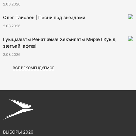
2.08.2026
Олег Тайсаев | Песни под звездами
2.08.2026
Гуыцмӕзты Ренат ӕмӕ Хекъилаты Мирӕ I Куыд
зӕгъай, афтӕ!
2.08.2026
ВСЕ РЕКОМЕНДУЕМОЕ
ВЫБОРЫ 2026