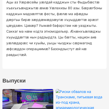
Ацы аз Уæрæсейы уæлдай кадджын сты Фыдыбæстæ
хъахъхъæнджытæ æмæ Уæлахизы 80 азы. Бæрæгбоны
кадджын мадзæлттæ фесты, фæлæ ма афæдзы
дæргъы бирæ зæрдæмæдзæугæ хъуыддæгтæ арæзт
цæудзæн. Цавæр? Уымæй бафарстам нæ уазджыты.
Саккаг ма нæм кодта этномодельер. Æнæнхъæлæджы
хъуыддæгтæ нын радзырдта. Цы бæтты, национ аив
уæлæдарæс чи хуыйы, уыцы чызджы сæрмагонд
æфсæддон операциимæ? Базондзыстут æй нæ
равдыстæй.
Выпуски