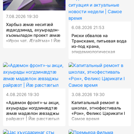
7.08.2026 19:30
Харбыз æмæ неситæй
6.08.2026 21:53
æдасдзинад, ахуырадон-
хъомыладон проект æмæ
Риски обвалов на
«Ирон чат. Æгайтма» I Йæ
Транскаме, питьевая вода
рæстæгыл
из-под крана,
эпидемиологическая
ситуация и актуальные
новости недели | Самое
время
4.08.2026 19:30
3.08.2026 19:30
«Адæмон фронт»-ы акци,
Капитальный ремонт в
ахуырады ногдзинæдтæ
школах, этнофестиваль
æмæ мадæлон æвзаджы
«Рон», Феликс Царикати I
райрæзт | Йæ рæстæгыл
Самое время