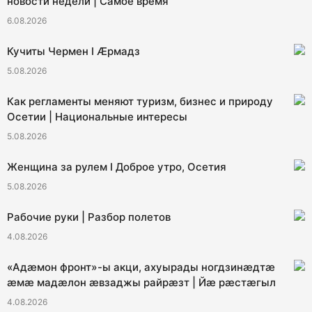
новости недели | Самое время
6.08.2026
Кучиты Чермен I Æрмадз
5.08.2026
Как регламенты меняют туризм, бизнес и природу
Осетии | Национальные интересы
5.08.2026
Женщина за рулем I Доброе утро, Осетия
5.08.2026
Рабочие руки | Разбор полетов
4.08.2026
«Адæмон фронт»-ы акци, ахуырады ногдзинæдтæ
æмæ мадæлон æвзаджы райрæзт | Йæ рæстæгыл
4.08.2026