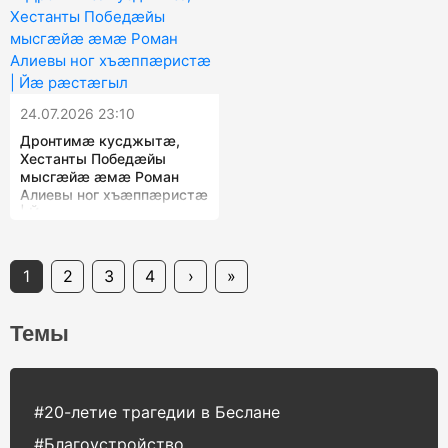
24.07.2026 23:10
Дронтимæ кусджытæ,
Хестанты Победæйы
мысгæйæ æмæ Роман
Алиевы ног хъæппæристæ
| Йæ рæстæгыл
1
2
3
4
›
»
Темы
#20-летие трагедии в Беслане
#Благоустройство